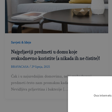
Savjeti & Ideje
Najprljaviji predmeti u domu koje
svakodnevno koristite (a nikada ih ne čistite)!
BRAVACASA
/
29 lipnja, 2025
Čak i u najurednijim domovima, neki svakodnevni
predmeti često nam promaknu kada je čišćenje u pitanju.
Nevidljiva prljavština i bakterije […]
Ova internets