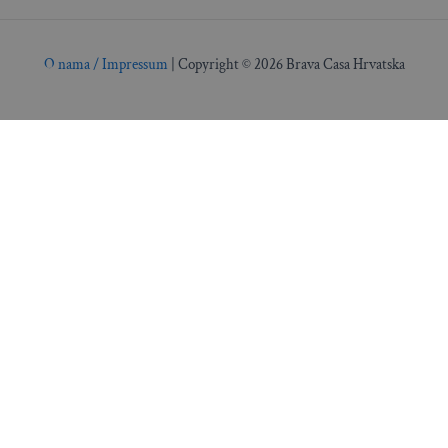
O nama / Impressum
| Copyright © 2026 Brava Casa Hrvatska
Interijeri
Savjeti & Ideje
Arhitektura
Vrtovi
Tehnologija