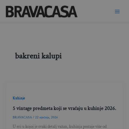
Skip
to
content
bakreni kalupi
Kuhinje
5 vintage predmeta koji se vraćaju u kuhinje 2026.
BRAVACASA
/
22 siječnja, 2026
U eri u kojoj je svaki detalj važan, kuhinja postaje više od