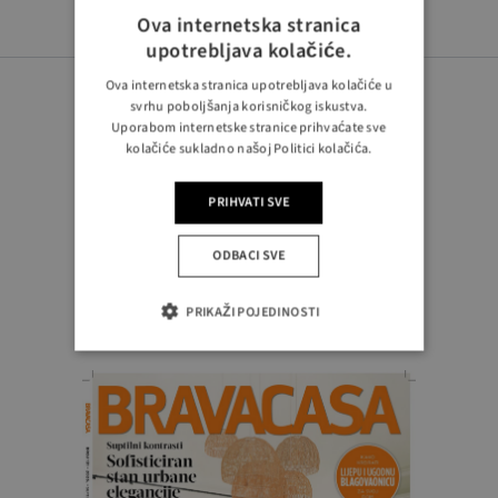
Ova internetska stranica
upotrebljava kolačiće.
Ova internetska stranica upotrebljava kolačiće u
svrhu poboljšanja korisničkog iskustva.
Uporabom internetske stranice prihvaćate sve
kolačiće sukladno našoj Politici kolačića.
PRATITE NAS
PRIHVATI SVE
ODBACI SVE
PRIKAŽI POJEDINOSTI
Novi broj