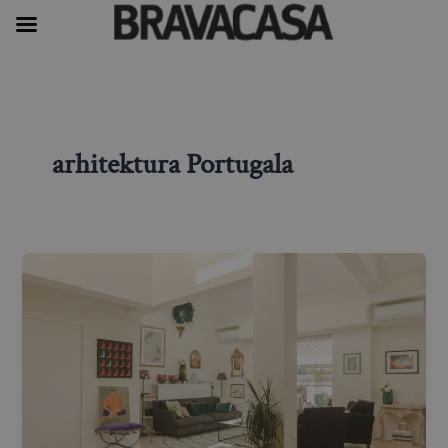
Skip
to
content
arhitektura Portugala