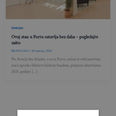
Interijeri
Ovaj stan u Portu ostavlja bez daha – pogledajte
zašto
BRAVACASA
/
28 siječnja, 2026
Na Aveniji dos Aliados, u srcu Porta, nalazi se veličanstvena
stara zgrada s blistavo bijelom fasadom, potpuno obnovljena
2021. godine. […]