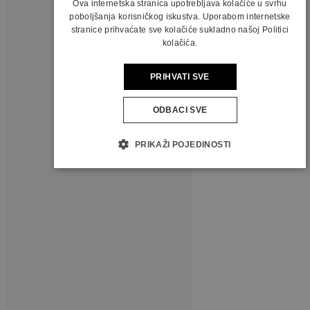
Ova internetska stranica upotrebljava kolačiće u svrhu
poboljšanja korisničkog iskustva. Uporabom internetske
stranice prihvaćate sve kolačiće sukladno našoj Politici
kolačića.
PRIHVATI SVE
ODBACI SVE
PRIKAŽI POJEDINOSTI
PRATITE NAS
Novi broj