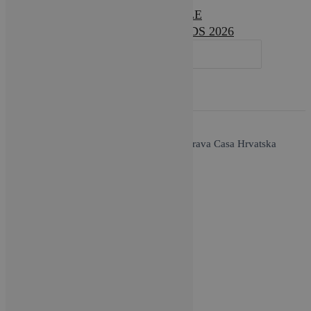
LIFESTYLE
DESIGN AWARDS 2026
SEARCH
FOR:
O nama / Impressum
| Copyright © 2026 Brava Casa Hrvatska