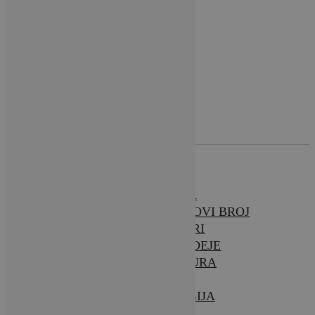
O NAMA
BRAVA CASA – NOVI BROJ
INTERIJERI
SAVJETI & IDEJE
ARHITEKTURA
VRTOVI
TEHNOLOGIJA
VIJESTI