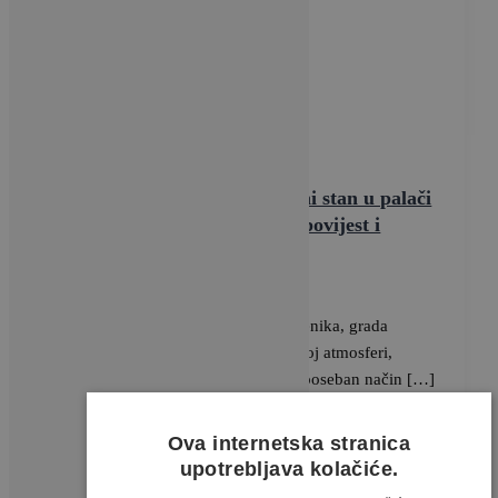
Vijesti
Šibenik na dlanu: Ekskluzivni stan u palači
staroj 200 godina koji spaja povijest i
luksuz!
BRAVACASA
/
6 ožujka, 2025
U samom srcu povijesne jezgre Šibenika, grada
poznatog po autentičnoj dalmatinskoj atmosferi,
smjestio se jedinstveni stan koji na poseban način […]
Ova internetska stranica
upotrebljava kolačiće.