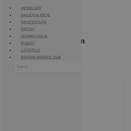
INTERIJERI
SAVJETI & IDEJE
Skip
ARHITEKTURA
to
VRTOVI
content
TEHNOLOGIJA
Ante Vrban dizajn
VIJESTI
LIFESTYLE
DESIGN AWARDS 2026
Search
for: