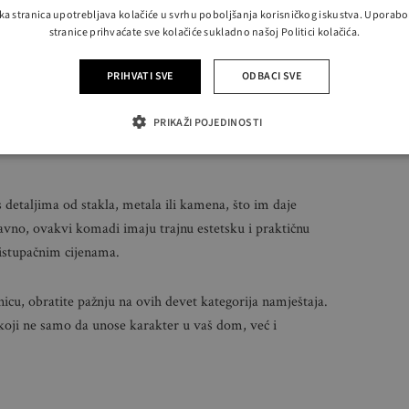
irodnu toplinu u interijer.
ka stranica upotrebljava kolačiće u svrhu poboljšanja korisničkog iskustva. Uporab
stranice prihvaćate sve kolačiće sukladno našoj Politici kolačića.
PRIHVATI SVE
ODBACI SVE
desetih godina prepoznaju se po čistim linijama,
 Ako ih uočite na tržnici, svakako ih vrijedi uzeti jer se
PRIKAŽI POJEDINOSTI
terijer.
 s detaljima od stakla, metala ili kamena, što im daje
avno, ovakvi komadi imaju trajnu estetsku i praktičnu
ristupačnim cijenama.
žnicu, obratite pažnju na ovih devet kategorija namještaja.
oji ne samo da unose karakter u vaš dom, već i