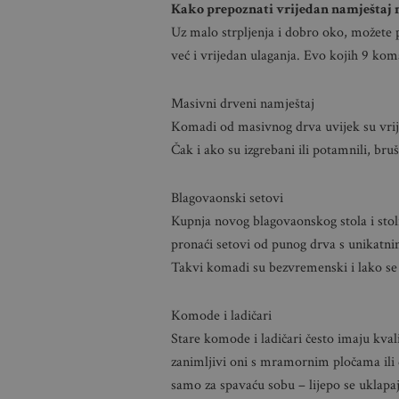
Kako prepoznati vrijedan namještaj n
Uz malo strpljenja i dobro oko, možete p
već i vrijedan ulaganja. Evo kojih 9 kom
Masivni drveni namještaj
Komadi od masivnog drva uvijek su vrijed
Čak i ako su izgrebani ili potamnili, bruš
Blagovaonski setovi
Kupnja novog blagovaonskog stola i stolic
pronaći setovi od punog drva s unikatni
Takvi komadi su bezvremenski i lako se 
Komode i ladičari
Stare komode i ladičari često imaju kval
zanimljivi oni s mramornim pločama ili
samo za spavaću sobu – lijepo se uklapaj