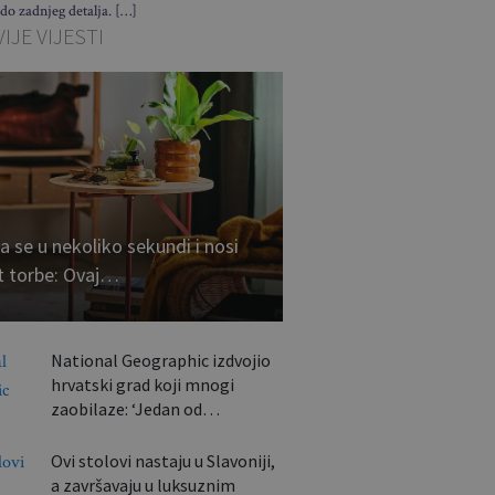
 do zadnjeg detalja. […]
IJE VIJESTI
a se u nekoliko sekundi i nosi
t torbe: Ovaj…
National Geographic izdvojio
hrvatski grad koji mnogi
zaobilaze: ‘Jedan od…
Ovi stolovi nastaju u Slavoniji,
a završavaju u luksuznim