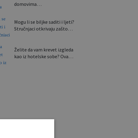
domovima…
Mogu li se biljke saditi i ljeti?
Stručnjaci otkrivaju zašto…
Želite da vam krevet izgleda
kao iz hotelske sobe? Ova…