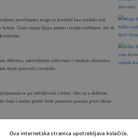
 radnim površinama mogu se koristiti kao uredski stol,
e hobije. Često imaju lijepu patinu i trajnu stabilnost, što ih
korištenje.
nim oblicima, zakrivljenim rubovima i visokim siluetama.
jek može presvući i osvježiti.
 prepoznaju se po izdržljivosti i težini. Ako su u dobrom
alo boje i zaštite protiv hrđe ponovno postaju pravi ukras
Ova internetska stranica upotrebljava kolačiće.
ili šibe poznate su po svojoj čvrstoći i laganoj konstrukciji.