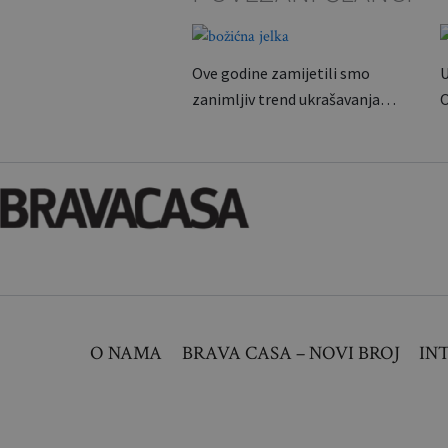
Ove godine zamijetili smo
U
zanimljiv trend ukrašavanja…
O
O NAMA
BRAVA CASA – NOVI BROJ
INT