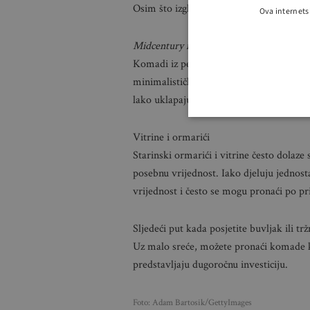
Osim što izgledaju šarmantno, unose i pr
Ova internets
Midcentury modern
namještaj
Komadi iz pedesetih, šezdesetih i sedam
minimalističkom obliku i funkcionalnosti.
lako uklapaju i u moderan i u klasičan in
Vitrine i ormarići
Starinski ormarići i vitrine često dolaze
posebnu vrijednost. Iako djeluju jednost
vrijednost i često se mogu pronaći po p
Sljedeći put kada posjetite buvljak ili tr
Uz malo sreće, možete pronaći komade k
predstavljaju dugoročnu investiciju.
Foto: Adam Bartosik/GettyImages