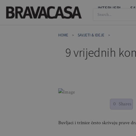
Skip
INTERIJERI
SA
SEARCH
to
FOR:
content
HOME
SAVJETI & IDEJE
9 vrijednih kom
0
Shares
Buvljaci i tržnice često skrivaju prave