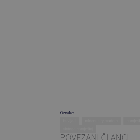
Oznake:
buvljaci
midcentury modern
namješt
vintage namještaj
POVEZANI ČLANCI