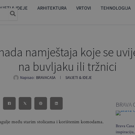
VJETI & IDEJE
ARHITEKTURA
VRTOVI
TEHNOLOGIJA
ada namještaja koje se uvijek
na buvljaku ili tržnici
Napisao:
BRAVACASA
SAVJETI & IDEJE
BRAVA 
 dragulje među starim stolicama i korištenim komodama.
Brava Casa 
inspiraciju,