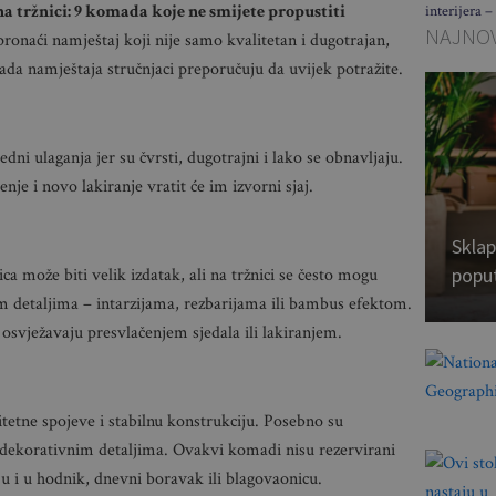
a tržnici: 9 komada koje ne smijete propustiti
interijera –
NAJNOV
ronaći namještaj koji nije samo kvalitetan i dugotrajan,
ada namještaja stručnjaci preporučuju da uvijek potražite.
ni ulaganja jer su čvrsti, dugotrajni i lako se obnavljaju.
enje i novo lakiranje vratit će im izvorni sjaj.
Sklap
popu
a može biti velik izdatak, ali na tržnici se često mogu
m detaljima – intarzijama, rezbarijama ili bambus efektom.
osvježavaju presvlačenjem sjedala ili lakiranjem.
itetne spojeve i stabilnu konstrukciju. Posebno su
 dekorativnim detaljima. Ovakvi komadi nisu rezervirani
u i u hodnik, dnevni boravak ili blagovaonicu.