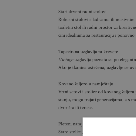
Stari drveni radni stolovi
Robusni stolovi s ladicama ili masivnim
toaletni stol ili radni prostor za kreativn
čini idealnima za restauraciju i ponovno 
Tapecirana uzglavlja za krevete
Vintage
uzglavlja poznata su po elegant
Ako je tkanina oštećena, uzglavlje se uvi
Kovano željezo u namještaju
Vrtni setovi i stolice od kovanog željeza
stanju, mogu trajati generacijama, a s m
dvorišta ili terase.
Pleteni namještaj od ratana i šibe
Stare stolice, fotelje i komode od ratana 