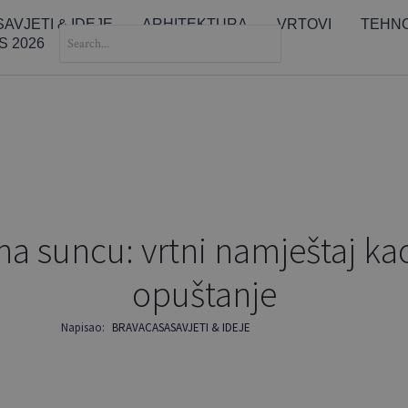
SAVJETI & IDEJE
ARHITEKTURA
VRTOVI
TEHNO
SEARCH
S 2026
FOR:
na suncu: vrtni namještaj ka
opuštanje
Napisao:
BRAVACASA
SAVJETI & IDEJE