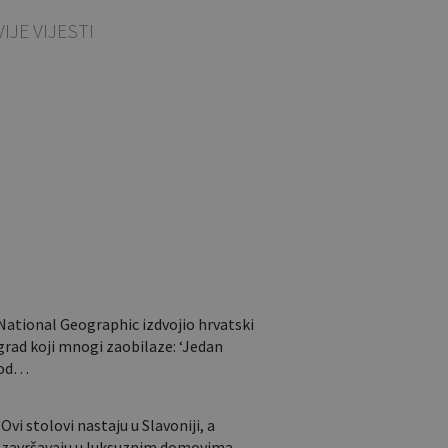
IJE VIJESTI
Sklapa se u nekoliko
sekundi i nosi poput
torbe: Ovaj…
National Geographic izdvojio hrvatski
grad koji mnogi zaobilaze: ‘Jedan
od…
Ovi stolovi nastaju u Slavoniji, a
završavaju u luksuznim domovima…