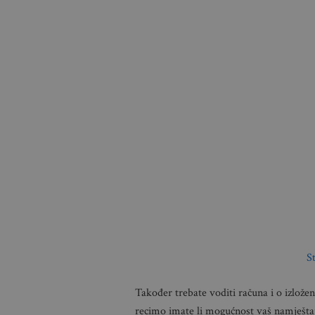
S
Također trebate voditi računa i o izlože
recimo imate li mogućnost vaš namještaj 