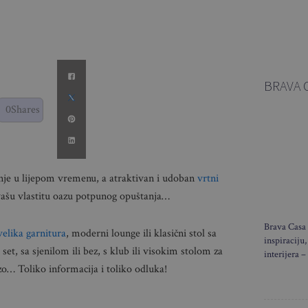
BRAVA 
0
Shares
anje u lijepom vremenu, a atraktivan i udoban
vrtni
ašu vlastitu oazu potpunog opuštanja…
Brava Casa 
velika garnitura
, moderni lounge ili klasični stol sa
inspiraciju,
 set, sa sjenilom ili bez, s klub ili visokim stolom za
interijera –
zo… Toliko informacija i toliko odluka!