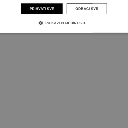
alkonski set Renata
PRIHVATI SVE
ODBACI SVE
j i imate na raspolaganju više kvadratnih metara, tada je
PRIKAŽI POJEDINOSTI
ili šest osoba, a
stol na razvlačenje
je uvijek pametno