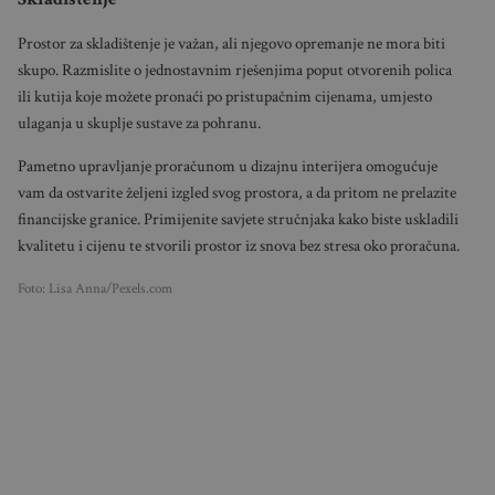
Prostor za skladištenje je važan, ali njegovo opremanje ne mora biti
skupo. Razmislite o jednostavnim rješenjima poput otvorenih polica
ili kutija koje možete pronaći po pristupačnim cijenama, umjesto
ulaganja u skuplje sustave za pohranu.
Pametno upravljanje proračunom u dizajnu interijera omogućuje
vam da ostvarite željeni izgled svog prostora, a da pritom ne prelazite
financijske granice. Primijenite savjete stručnjaka kako biste uskladili
kvalitetu i cijenu te stvorili prostor iz snova bez stresa oko proračuna.
Foto: Lisa Anna/Pexels.com