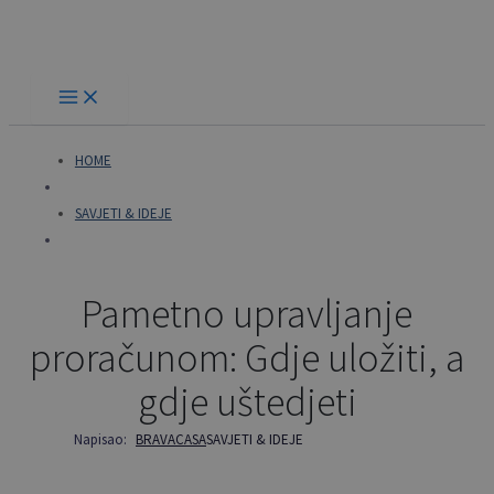
Skip
to
content
HOME
SAVJETI & IDEJE
Pametno upravljanje
proračunom: Gdje uložiti, a
gdje uštedjeti
Napisao:
BRAVACASA
SAVJETI & IDEJE