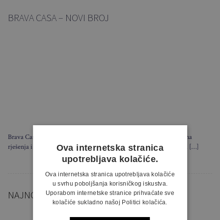
BRAVA CASA – NOVI BROJ
Brava Casa i u novom broju donosi neodoljivu inspiraciju, praktična
rješenja i privlačne primjere dizajna interijera – do zadnjeg detalja. […]
Ova internetska stranica
upotrebljava kolačiće.
Ova internetska stranica upotrebljava kolačiće
u svrhu poboljšanja korisničkog iskustva.
NAJNOVIJE VIJESTI
Uporabom internetske stranice prihvaćate sve
kolačiće sukladno našoj Politici kolačića.