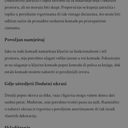
Dekorativni jastučići i tepisi savršeni su za dodavanje boja i teksture
prostoru, ali ne moraju biti skupi. Preporučuje se kupnja jastučića i
tepiha u povoljnim trgovinama ili čak vintage dućanima, što može biti
odličan način da pronađete unikatne komade po pristupačnim
cijenama.
Povoljan namještaj
Iako su neki komadi namještaja ključni za funkcionalnost i stil
prostora, nije potrebno ulagati velike iznose u sve komade. Fokusirajte
se na ulaganje u ključne komade poput komoda ili polica za knjige, dok
ostale komade možete nabaviti iz povoljnijih izvora.
Gdje uštedjeti: Dodatni ukrasi
Detalji poput okvira za slike, vaza i figurica mogu vašem domu dati
osobni pečat. Međutim, nije potrebno trošiti puno na njih. Razmislite
o nabavci ukrasa iz trgovina s povoljnim asortimanom ili čak izradi
vlastitih dekoracija.
Skladištenje