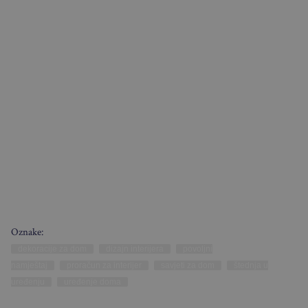
Oznake:
dekoracije za dom
dizajn interijera
povoljni
namještaj
proračun za interijer
savjeti za dom
štednja u
uređenju
uređenje doma