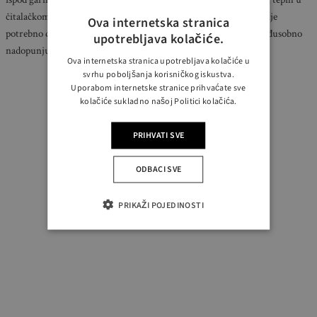
čitalačkom ili radnom kutku unosi toplinu i određuje granice. Nije
Ova internetska stranica
potrebno da budu identični – dovoljno je da se boje i teksture međusobno
upotrebljava kolačiće.
nadopunjuju.
Ova internetska stranica upotrebljava kolačiće u
svrhu poboljšanja korisničkog iskustva.
Uporabom internetske stranice prihvaćate sve
kolačiće sukladno našoj Politici kolačića.
PRIHVATI SVE
ODBACI SVE
PRIKAŽI POJEDINOSTI