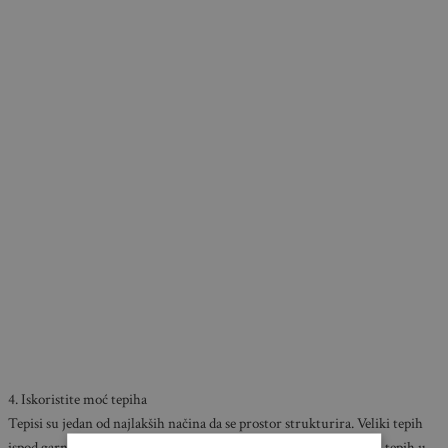
4. Iskoristite moć tepiha
Tepisi su jedan od najlakših načina da se prostor strukturira. Veliki tepih
ispod garniture jasno definira glavnu zonu za sjedenje, dok manji tepih u