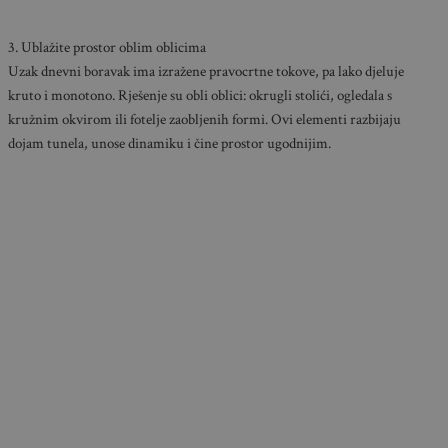
3. Ublažite prostor oblim oblicima
Uzak dnevni boravak ima izražene pravocrtne tokove, pa lako djeluje
kruto i monotono. Rješenje su obli oblici: okrugli stolići, ogledala s
kružnim okvirom ili fotelje zaobljenih formi. Ovi elementi razbijaju
dojam tunela, unose dinamiku i čine prostor ugodnijim.