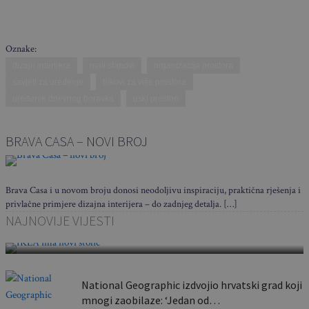
Oznake:
dizajn interijera
mali stanovi
organizacija prostora
savjeti za uređenje
trikovi za više prostora
uređenje dnevnog boravka
uski prostori
BRAVA CASA – NOVI BROJ
Brava Casa i u novom broju donosi neodoljivu inspiraciju, praktična rješenja i
privlačne primjere dizajna interijera – do zadnjeg detalja. […]
Sklapa se u nekoliko sekundi i nosi poput torbe:
NAJNOVIJE VIJESTI
Ovaj…
National Geographic izdvojio hrvatski grad koji
mnogi zaobilaze: ‘Jedan od…