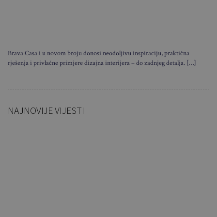
Brava Casa i u novom broju donosi neodoljivu inspiraciju, praktična
rješenja i privlačne primjere dizajna interijera – do zadnjeg detalja. […]
NAJNOVIJE VIJESTI
Ovi stolovi nastaju u Slavoniji,
a završavaju u luksuznim
domovima…