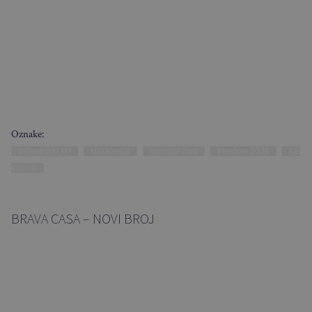
Oznake:
industrijski stil
kupaonica
minimalizam
trendovi 2026
tuš
kabine
BRAVA CASA – NOVI BROJ