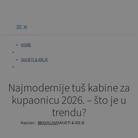
Skip
to
content
HOME
SAVJETI & IDEJE
Najmodernije tuš kabine za
kupaonicu 2026. – što je u
trendu?
Napisao:
BRAVACASA
SAVJETI & IDEJE