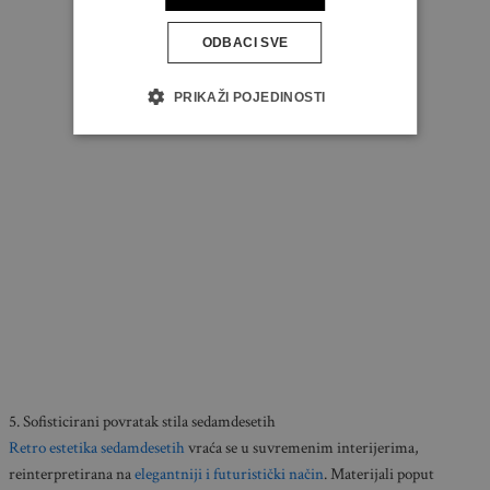
ODBACI SVE
PRIKAŽI POJEDINOSTI
5. Sofisticirani povratak stila sedamdesetih
Retro estetika sedamdesetih
vraća se u suvremenim interijerima,
reinterpretirana na
elegantniji i futuristički način
. Materijali poput