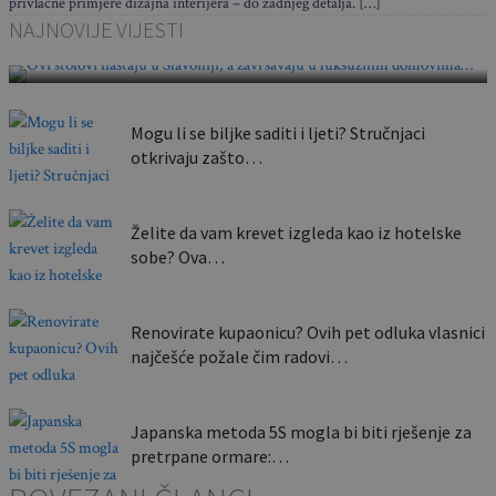
privlačne primjere dizajna interijera – do zadnjeg detalja. […]
Ovi stolovi nastaju u Slavoniji, a završavaju u
NAJNOVIJE VIJESTI
luksuznim domovima…
Mogu li se biljke saditi i ljeti? Stručnjaci
otkrivaju zašto…
Želite da vam krevet izgleda kao iz hotelske
sobe? Ova…
Renovirate kupaonicu? Ovih pet odluka vlasnici
najčešće požale čim radovi…
Japanska metoda 5S mogla bi biti rješenje za
pretrpane ormare:…