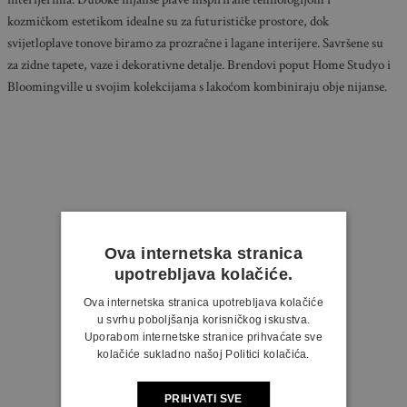
kozmičkom estetikom idealne su za futurističke prostore, dok
svijetloplave tonove biramo za prozračne i lagane interijere. Savršene su
za zidne tapete, vaze i dekorativne detalje. Brendovi poput Home Studyo i
Bloomingville u svojim kolekcijama s lakoćom kombiniraju obje nijanse.
Ova internetska stranica
upotrebljava kolačiće.
Ova internetska stranica upotrebljava kolačiće
u svrhu poboljšanja korisničkog iskustva.
Uporabom internetske stranice prihvaćate sve
kolačiće sukladno našoj Politici kolačića.
PRIHVATI SVE