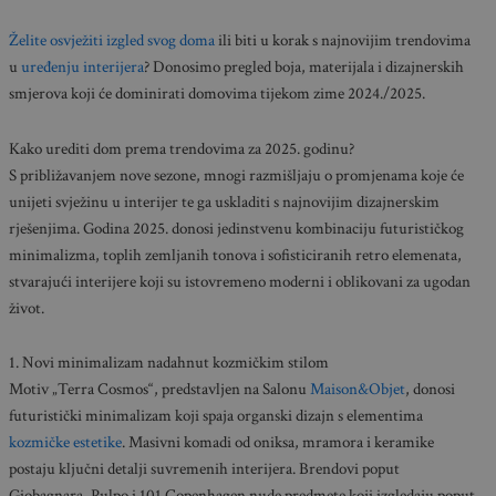
Želite osvježiti izgled svog doma
ili biti u korak s najnovijim trendovima
u
uređenju interijera
? Donosimo pregled boja, materijala i dizajnerskih
smjerova koji će dominirati domovima tijekom zime 2024./2025.
Kako urediti dom prema trendovima za 2025. godinu?
S približavanjem nove sezone, mnogi razmišljaju o promjenama koje će
unijeti svježinu u interijer te ga uskladiti s najnovijim dizajnerskim
rješenjima. Godina 2025. donosi jedinstvenu kombinaciju futurističkog
minimalizma, toplih zemljanih tonova i sofisticiranih retro elemenata,
stvarajući interijere koji su istovremeno moderni i oblikovani za ugodan
život.
1. Novi minimalizam nadahnut kozmičkim stilom
Motiv „Terra Cosmos“, predstavljen na Salonu
Maison&Objet
, donosi
futuristički minimalizam koji spaja organski dizajn s elementima
kozmičke estetike
. Masivni komadi od oniksa, mramora i keramike
postaju ključni detalji suvremenih interijera. Brendovi poput
Giobagnara, Pulpo i 101 Copenhagen nude predmete koji izgledaju poput