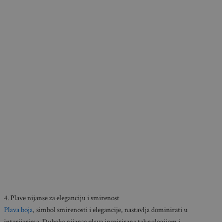
4. Plave nijanse za eleganciju i smirenost
Plava boja
, simbol smirenosti i elegancije, nastavlja dominirati u
interijerima. Duboke nijanse plave inspirirane tehnologijom i