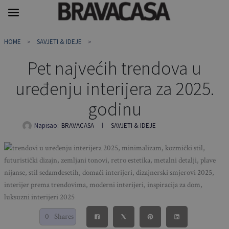
Skip
HOME
SAVJETI & IDEJE
to
content
Pet najvećih trendova u
uređenju interijera za 2025.
godinu
Napisao:
BRAVACASA
SAVJETI & IDEJE
0
Shares