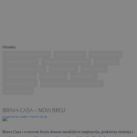
Oznake:
dizajnerski smjerovi 2025
domaći interijeri
futuristički dizajn
inspiracija za dom
interijer prema trendovima
kozmički stil
luksuzni interijeri 2025
metalni detalji
minimalizam
moderni interijeri
plave nijanse
retro estetika
stil sedamdesetih
trendovi u uređenju interijera 2025
zemljani tonovi
BRAVA CASA – NOVI BROJ
Brava Casa i u novom broju donosi neodoljivu inspiraciju, praktična rješenja i