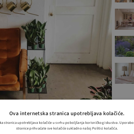
Ova internetska stranica upotrebljava kolačiće.
ka stranica upotrebljava kolačiće u svrhu poboljšanja korisničkog iskustva. Uporab
stranice prihvaćate sve kolačiće sukladno našoj Politici kolačića.