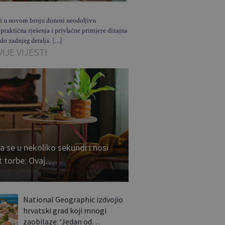
i u novom broju donosi neodoljivu
 praktična rješenja i privlačne primjere dizajna
 do zadnjeg detalja. […]
IJE VIJESTI
a se u nekoliko sekundi i nosi
t torbe: Ovaj…
National Geographic izdvojio
hrvatski grad koji mnogi
zaobilaze: ‘Jedan od…