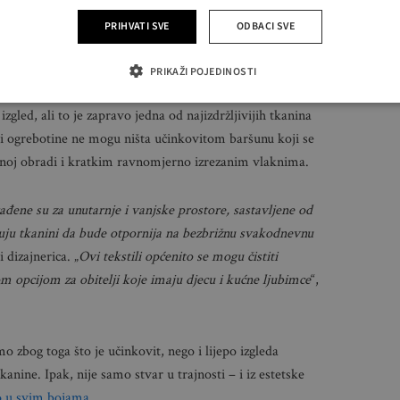
PRIHVATI SVE
ODBACI SVE
evnu sobu i ne treba brzati s odabirom idealnoga.FOTO:
PRIKAŽI POJEDINOSTI
zgled, ali to je zapravo jedna od najizdržljivijih tkanina
 i ogrebotine ne mogu ništa učinkovitom baršunu koji se
ršnoj obradi i kratkim ravnomjerno izrezanim vlaknima.
đene su za unutarnje i vanjske prostore, sastavljene od
ju tkanini da bude otpornija na bezbrižnu svakodnevnu
i dizajnerica. „
Ovi tekstili općenito se mogu čistiti
om opcijom za obitelji koje imaju djecu i kućne ljubimce
“,
mo zbog toga što je učinkovit, nego i lijepo izgleda
anine. Ipak, nije samo stvar u trajnosti – i iz estetske
o u svim bojama
.