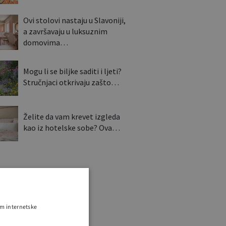
Ovi stolovi nastaju u Slavoniji,
a završavaju u luksuznim
domovima…
Mogu li se biljke saditi i ljeti?
Stručnjaci otkrivaju zašto…
Želite da vam krevet izgleda
kao iz hotelske sobe? Ova…
om internetske