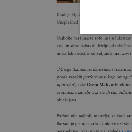
Kauč je ključan komad namještaja za dn
Unsplashed
Najbolje baršunaste sofe imaju luksuzan i
koje možete nabaviti. Mrlje od tekućine
može lako očistiti zahvaljujući mat zav
„
Mnoge tkanine na današnjem tržištu izra
pređe visokih performansi koje omoguću
upotrebu
“, kaže
Greta Mak
, arhitektica 
otopinama izbjeljivača što ih čini odličn
objašnjava
.
Baršun nije najbolji materijal za kauč sa
Baršun je primjer vrlo učinkovite vrste tk
perspektive, ovaj materijal izgleda
sjajn