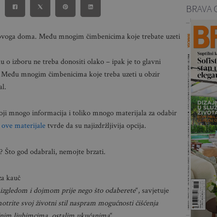
BRAVA 
 novoga doma. Među mnogim čimbenicima koje trebate uzeti
ku o izboru ne treba donositi olako – ipak je to glavni
. Među mnogim čimbenicima koje treba uzeti u obzir
al.
ji mnogo informacija i toliko mnogo materijala za odabir
 ove materijale
tvrde da su najizdržljivija opcija.
č? Što god odabrali, nemojte brzati.
za kauč
m izgledom i dojmom prije nego što odaberete
“, savjetuje
otrite svoj životni stil naspram mogućnosti čišćenja
kućnim ljubimcima, ostalim ukućanima
“.