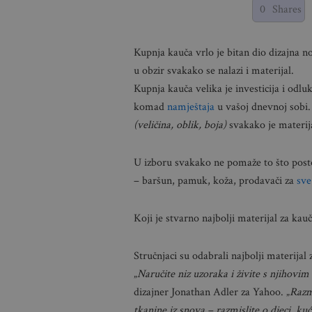
0
Shares
Kupnja kauča vrlo je bitan dio dizajna
u obzir svakako se nalazi i materijal.
Kupnja kauča velika je investicija i odlu
komad
namještaja
u vašoj dnevnoj sobi
(veličina, oblik, boja)
svakako je materij
U izboru svakako ne pomaže to što posto
– baršun, pamuk, koža, prodavači za
sve
Koji je stvarno najbolji materijal za kau
Stručnjaci su odabrali najbolji materijal 
„
Naručite niz uzoraka i živite s njihovi
dizajner Jonathan Adler za Yahoo. „
Razm
tkanine iz snova – razmislite o djeci, 