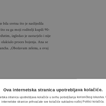
 bila sretna što je naslijedila
 što su ga moji roditelji kupili 90-
utim, izgledao je zastarjelo i nije
e olakšalo proces bojenja. Ana se
ancha. „Obožavam zelenu, a ovaj
Ova internetska stranica upotrebljava kolačiće.
etska stranica upotrebljava kolačiće u svrhu poboljšanja korisničkog iskustv
internetske stranice prihvaćate sve kolačiće sukladno našoj Politici kolačića.