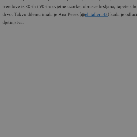
trendove iz 80-ih i 90-ih: cvjetne uzorke, obrasce bršljana, tapete s 
drvo. Takvu dilemu imala je Ana Perez (@
el_taller_45
) kada je odluč
djetinjstva.