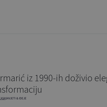
 ormarić iz 1990-ih doživio e
nsformaciju
CASA
SAVJETI & IDEJE