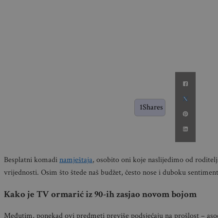
1
Shares
Besplatni komadi
namještaja
, osobito oni koje naslijedimo od roditel
vrijednosti. Osim što štede naš budžet, često nose i duboku sentiment
Kako je TV ormarić iz 90-ih zasjao novom bojom
Međutim, ponekad ovi predmeti previše podsjećaju na prošlost – asoc