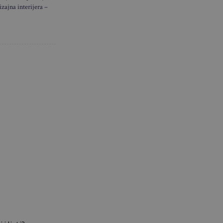
izajna interijera –
nastaju u
završavaju u
 domovima…