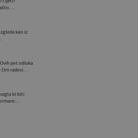
 i ljeti?
 zašto…
izgleda kao iz
…
Ovih pet odluka
le čim radovi…
gla bi biti
e ormare:…