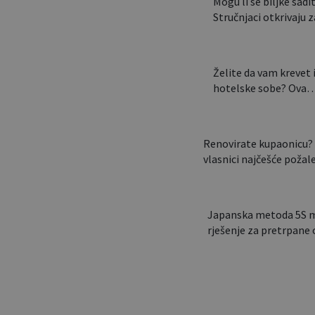
Mogu li se biljke saditi
Stručnjaci otkrivaju
Želite da vam krevet 
hotelske sobe? Ova
Renovirate kupaonicu? 
vlasnici najčešće poža
Japanska metoda 5S mo
rješenje za pretrpan