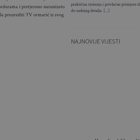
praktična rješenja i privlačne primjere d
bordurama i pretjerano narančasto
do zadnjeg detalja. […]
ila preurediti TV ormarić iz svog
NAJNOVIJE VIJESTI
Ovi stolovi 
Slavoniji, a 
luksuznim