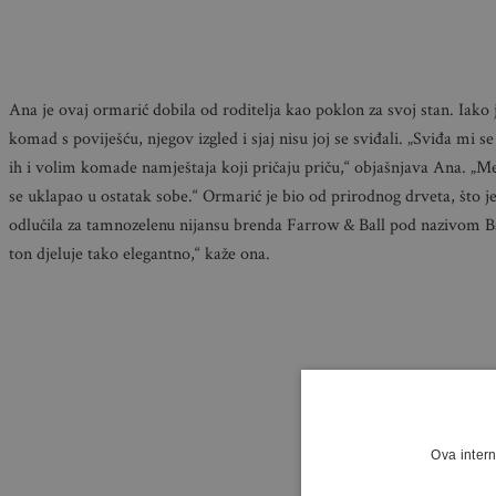
Ana je ovaj ormarić dobila od roditelja kao poklon za svoj stan. Iako je
komad s poviješću, njegov izgled i sjaj nisu joj se sviđali. „Sviđa mi se
ih i volim komade namještaja koji pričaju priču,“ objašnjava Ana. „Međ
se uklapao u ostatak sobe.“ Ormarić je bio od prirodnog drveta, što j
odlučila za tamnozelenu nijansu brenda Farrow & Ball pod nazivom B
ton djeluje tako elegantno,“ kaže ona.
Ova intern