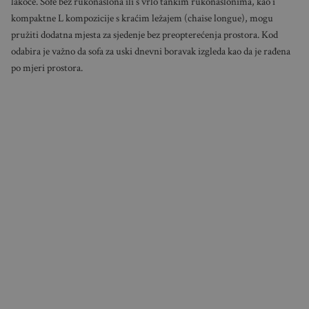
lakoće. Sofe bez rukonaslona ili s vrlo tankim rukonaslonima, kao i
kompaktne L kompozicije s kraćim ležajem (chaise longue), mogu
pružiti dodatna mjesta za sjedenje bez preopterećenja prostora. Kod
odabira je važno da sofa za uski dnevni boravak izgleda kao da je rađena
po mjeri prostora.