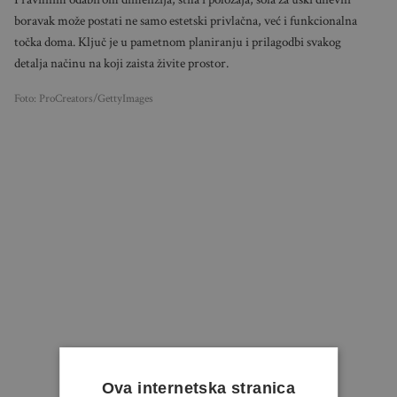
boravak može postati ne samo estetski privlačna, već i funkcionalna
točka doma. Ključ je u pametnom planiranju i prilagodbi svakog
detalja načinu na koji zaista živite prostor.
Foto: ProCreators/GettyImages
Ova internetska stranica