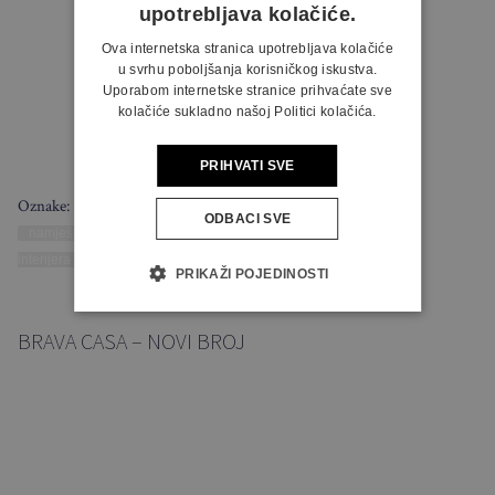
upotrebljava kolačiće.
Ova internetska stranica upotrebljava kolačiće
u svrhu poboljšanja korisničkog iskustva.
Uporabom internetske stranice prihvaćate sve
kolačiće sukladno našoj Politici kolačića.
PRIHVATI SVE
Oznake:
ODBACI SVE
namještaj
pozicioniranje sofe
sofa
uređenje
interijera
uski dnevni boravak
PRIKAŽI POJEDINOSTI
BRAVA CASA – NOVI BROJ