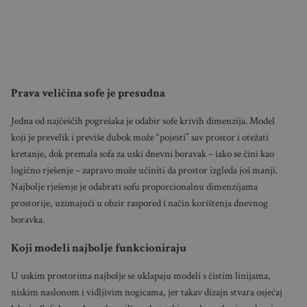
Prava veličina sofe je presudna
Jedna od najčešćih pogrešaka je odabir sofe krivih dimenzija. Model
koji je prevelik i previše dubok može “pojesti” sav prostor i otežati
kretanje, dok premala sofa za uski dnevni boravak – iako se čini kao
logično rješenje – zapravo može učiniti da prostor izgleda još manji.
Najbolje rješenje je odabrati sofu proporcionalnu dimenzijama
prostorije, uzimajući u obzir raspored i način korištenja dnevnog
boravka.
Koji modeli najbolje funkcioniraju
U uskim prostorima najbolje se uklapaju modeli s čistim linijama,
niskim naslonom i vidljivim nogicama, jer takav dizajn stvara osjećaj