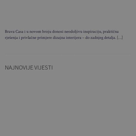
Brava Casa i u novom broju donosi neodoljivu inspiraciju, praktična
rješenja i privlačne primjere dizajna interijera – do zadnjeg detalja. […]
NAJNOVIJE VIJESTI
Sklapa se u nekoliko
sekundi i nosi poput torbe:
Ovaj…