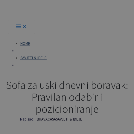
Skip
to
content
HOME
SAVJETI & IDEJE
Sofa za uski dnevni boravak:
Pravilan odabir i
pozicioniranje
Napisao:
BRAVACASA
SAVJETI & IDEJE