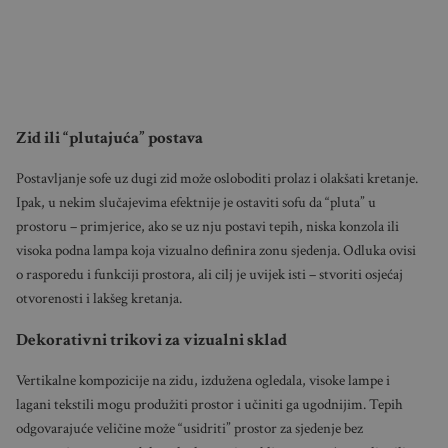
Zid ili “plutajuća” postava
Postavljanje sofe uz dugi zid može osloboditi prolaz i olakšati kretanje.
Ipak, u nekim slučajevima efektnije je ostaviti sofu da “pluta” u
prostoru – primjerice, ako se uz nju postavi tepih, niska konzola ili
visoka podna lampa koja vizualno definira zonu sjedenja. Odluka ovisi
o rasporedu i funkciji prostora, ali cilj je uvijek isti – stvoriti osjećaj
otvorenosti i lakšeg kretanja.
Dekorativni trikovi za vizualni sklad
Vertikalne kompozicije na zidu, izdužena ogledala, visoke lampe i
lagani tekstili mogu produžiti prostor i učiniti ga ugodnijim. Tepih
odgovarajuće veličine može “usidriti” prostor za sjedenje bez