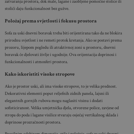
zatvaranja prostora, dok male, lagane i zaobljene pomoćne stolice ili
stolići daju funkcionalnost bez gužve.
Položaj prema svjetlosti i fokusu prostora
Sofa za uski dnevni boravak treba biti orijentirana tako da ne blokira
prirodnu svjetlost i ne remeti protok kretanja. Ako se postavi prema
prozoru, lijepom pogledu ili atraktivnoj zoni u prostoru, dnevni
boravak će djelovati življe i ugodnije. Ova orijentacija doprinosi i
funkcionalnosti i atmosferi prostora.
Kako iskoristiti visoke stropove
Ako je prostor uski, ali ima visoke stropove, to je velika prednost.
Dekorativni elementi poput reljefnih zidnih panela, lajsni ili
elegantnih gornjih rubova mogu naglasiti visinu i dodati
sofisticiranost. Velika umjetnička djela, otvorene police, zavjese od
stropa do poda i lagane visilice stvaraju osjećaj vertikalnog sklada i
doprinose prozračnosti prostora.
Pravilnim odabirom dimenzija, stila i položaja, sofa za uski dnevni