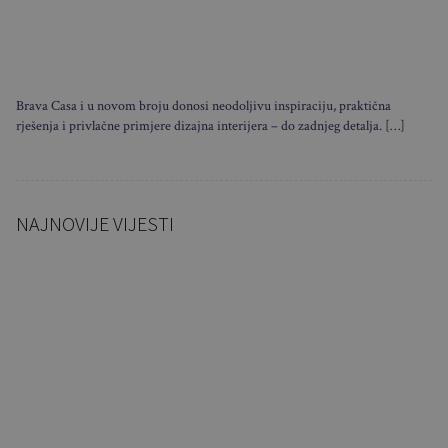
Brava Casa i u novom broju donosi neodoljivu inspiraciju, praktična
rješenja i privlačne primjere dizajna interijera – do zadnjeg detalja. […]
NAJNOVIJE VIJESTI
Ovi stolovi nastaju u Slavoniji,
a završavaju u luksuznim
domovima…