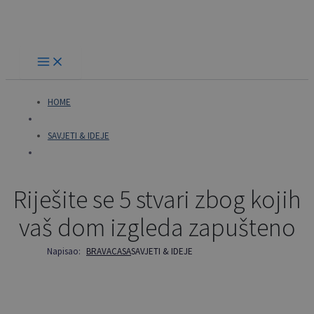
Skip
to
content
HOME
SAVJETI & IDEJE
Riješite se 5 stvari zbog kojih
vaš dom izgleda zapušteno
Napisao:
BRAVACASA
SAVJETI & IDEJE