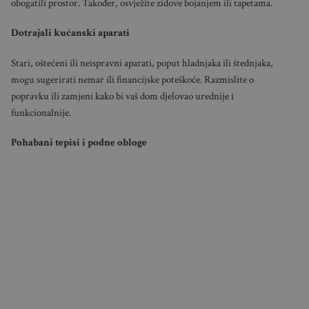
obogatili prostor. Također, osvježite zidove bojanjem ili tapetama.
Dotrajali kućanski aparati
Stari, oštećeni ili neispravni aparati, poput hladnjaka ili štednjaka,
mogu sugerirati nemar ili financijske poteškoće. Razmislite o
popravku ili zamjeni kako bi vaš dom djelovao urednije i
funkcionalnije.
Pohabani tepisi i podne obloge