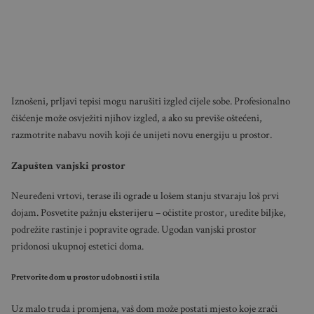
Iznošeni, prljavi tepisi mogu narušiti izgled cijele sobe. Profesionalno
čišćenje može osvježiti njihov izgled, a ako su previše oštećeni,
razmotrite nabavu novih koji će unijeti novu energiju u prostor.
Zapušten vanjski prostor
Neuređeni vrtovi, terase ili ograde u lošem stanju stvaraju loš prvi
dojam. Posvetite pažnju eksterijeru – očistite prostor, uredite biljke,
podrežite rastinje i popravite ograde. Ugodan vanjski prostor
pridonosi ukupnoj estetici doma.
Pretvorite dom u prostor udobnosti i stila
Uz malo truda i promjena, vaš dom može postati mjesto koje zrači