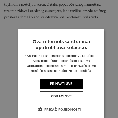
toplinom i gostoljubivošću. Detalji, poput očuvanog namještaja,
urednih zidova i uređenog eksterijera, čine razliku između običnog
prostora i doma koji doista odražava vašu osobnost i stil života.
Ova internetska stranica
upotrebljava kolačiće.
Ova internetska stranica upotrebljava kolačiće u
svrhu poboljšanja korisničkog iskustva.
Uporabom internetske stranice prihvaćate sve
kolačiće sukladno našoj Politici kolačića.
PRIHVATI SVE
ODBACI SVE
PRIKAŽI POJEDINOSTI