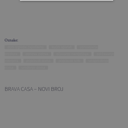
Oznake:
dom izgleda zapušteno
kućni aparati
obnavljanje
prostora
obnova zidova
očuvanje namještaja
održavanje
interijera
popravak doma
popravak sofe
unapređenje
doma
uređenje doma
BRAVA CASA – NOVI BROJ