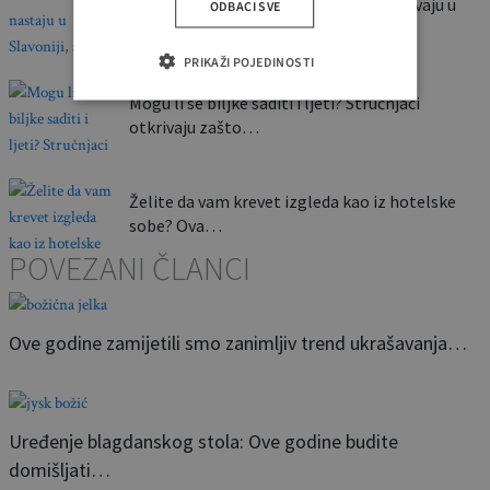
Ovi stolovi nastaju u Slavoniji, a završavaju u
ODBACI SVE
luksuznim domovima…
PRIKAŽI POJEDINOSTI
Mogu li se biljke saditi i ljeti? Stručnjaci
otkrivaju zašto…
Želite da vam krevet izgleda kao iz hotelske
sobe? Ova…
POVEZANI ČLANCI
Ove godine zamijetili smo zanimljiv trend ukrašavanja…
Uređenje blagdanskog stola: Ove godine budite
domišljati…