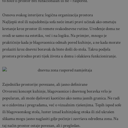
to hoće li prostor biti funkcionalan ili ne – raspored.
Osnova svakog interijera: logična organizacija prostora
Najljepši stol ili najudobnija sofa neće imati pravi učinak ako ometaju
kretanje kroz prostor ili remete svakodnevne rutine. Uređenje doma ne
svodi se samo na estetiku, već i na logiku. Na primjer, mnogo je
praktičnije kada je blagovaonica odmah pored kuhinje, a ne kada morate
prolaziti kroz dnevni boravak da biste došli do stola. Takva podjela
prostora prirodno prati tijek života u domu i olakšava funkcioniranje.
Zajedničke prostorije: povezane, ali jasno definirane
Otvoreni koncept kuhinje, blagovaonice i dnevnog boravka vrlo je
popularan, ali može djelovati kaotično ako nema jasnih granica. Ne radi
se o zidovima i pregradama, već o vizualnim rješenjima. Tepih ispod sofe
ili blagovaonskog stola, luster iznad kuhinjskog otoka ili zid ukrašen
slikama mogu jasno naglasiti gdje počinje i završava određena zona. Na
taj način prostor ostaje povezan, ali i pregledan.