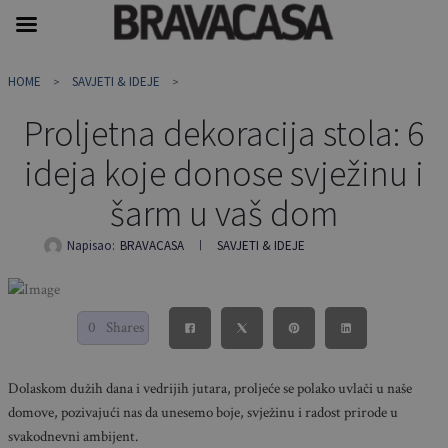
Skip
HOME
SAVJETI & IDEJE
to
content
Proljetna dekoracija stola: 6
ideja koje donose svježinu i
šarm u vaš dom
Napisao:
BRAVACASA
SAVJETI & IDEJE
0
Shares
Dolaskom dužih dana i vedrijih jutara, proljeće se polako uvlači u naše
domove, pozivajući nas da unesemo boje, svježinu i radost prirode u
svakodnevni ambijent.