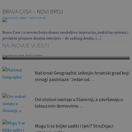
BRAVA CASA – NOVI BROJ
Brava Casa i u novom broju donosi neodoljivu inspiraciju, praktična rješenja i
privlačne primjere dizajna interijera – do zadnjeg detalja. […]
Sklapa se u nekoliko sekundi i nosi poput torbe:
NAJNOVIJE VIJESTI
Ovaj…
National Geographic izdvojio hrvatski grad koji
mnogi zaobilaze: ‘Jedan od…
Ovi stolovi nastaju u Slavoniji, a završavaju u
luksuznim domovima…
Mogu li se biljke saditi i ljeti? Stručnjaci