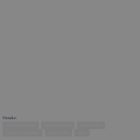
Oznake:
cvjetni aranžmani
dekoracija stola
ideje za dom
proljetna dekoracija
proljetni stol
uskrs