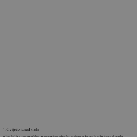
4. Cvijeće iznad stola
Ako želite
wow
efekt, napravite viseću cvjetnu instalaciju iznad stola.