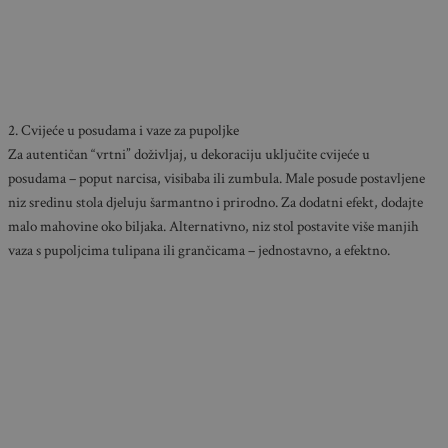
2. Cvijeće u posudama i vaze za pupoljke
Za autentičan “vrtni” doživljaj, u dekoraciju uključite cvijeće u
posudama – poput narcisa, visibaba ili zumbula. Male posude postavljene
niz sredinu stola djeluju šarmantno i prirodno. Za dodatni efekt, dodajte
malo mahovine oko biljaka. Alternativno, niz stol postavite više manjih
vaza s pupoljcima tulipana ili grančicama – jednostavno, a efektno.