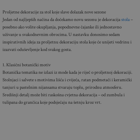
Proljetne dekoracije za stol koje slave dolazak nove sezone
Jedan od najljepših načina da dočekamo novu sezonu je dekoracija
stola
–
posebno ako volite okupljanja, popodnevne čajanke ili jednostavno
uživanje u svakodnevnim obrocima. U nastavku donosimo sedam
inspirativnih ideja za proljetnu dekoraciju stola koje će unijeti vedrinu i
izazvati oduševljenje kod svakog gosta.
1. Klasični botanički motiv
Botanička tematika ne izlazi iz mode kada je riječ o proljetnoj dekoraciji.
Stolnjaci i salvete s motivima lišća i cvijeća, ratan podmetači i keramički
tanjuri u pastelnim nijansama stvaraju toplu, prirodnu atmosferu.
Središnji detalj može biti raskošna cvjetna dekoracija – od zumbula i
tulipana do grančica koje podsjećaju na šetnju kroz vrt.