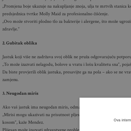
„Promjena boje ukazuje na nakupljanje znoja, ulja te mrtvih stanica 
predsjednica tvrtke Molly Maid za profesionalno čišćenje.
„Ovo može stvoriti plodno tlo za bakterije i alergene, što može ugrozit
zdravlje.“
2. Gubitak oblika
Jastuk koji više ne zadržava svoj oblik ne pruža odgovarajuću potporu
„To može izazvati nelagodu, bolove u vratu i lošu kvalitetu sna“, poj
Da biste provjerili oblik jastuka, presavijte ga na pola – ako se ne vra
zamjenu.
3. Neugodan miris
Ako vaš jastuk ima neugodan miris, odmah ga zamijenite.
„Mirisi mogu ukazivati na prisutnost pljesni, koja može nastati spav
Ova intern
kosom“, kaže Mendez.
Plijesan može izazvati zdravstvene probleme, osobito ako ste alergični 