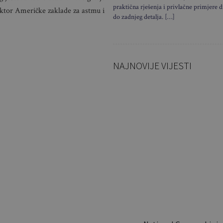
praktična rješenja i privlačne primjere d
ektor Američke zaklade za astmu i
do zadnjeg detalja. […]
NAJNOVIJE VIJESTI
Sklapa se 
sekundi i 
torbe: Ov