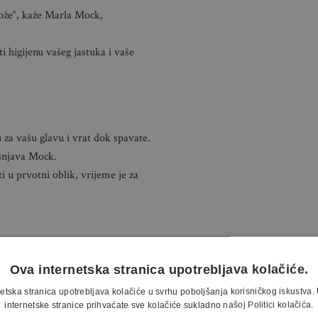
kože“, kaže Marla Mock,
i higijenu vašeg jastuka i vaše
 za vašu glavu i vrat dok spavate.
ašnjava Mock.
ti u prvotni oblik, vrijeme je za
Ova internetska stranica upotrebljava kolačiće.
anjem na jastuku s vlažnom
etska stranica upotrebljava kolačiće u svrhu poboljšanja korisničkog iskustv
internetske stranice prihvaćate sve kolačiće sukladno našoj Politici kolačića.
na nju, ali čak i oni koji nisu