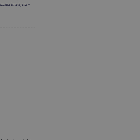
izajna interijera –
u nekoliko
nosi poput
aj…