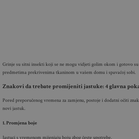
Grinje su sitni insekti koji se ne mogu vidjeti golim okom i gotovo 
predmetima prekrivenima tkaninom u vašem domu i spavaćoj sobi.
Znakovi da trebate promijeniti jastuke: 4 glavna poka
Pored preporučenog vremena za zamjenu, postoje i dodatni očiti znako
novi jastuk.
1. Promjena boje
Jastuci s vremenom mijenjaju boju zbog česte upotrebe.