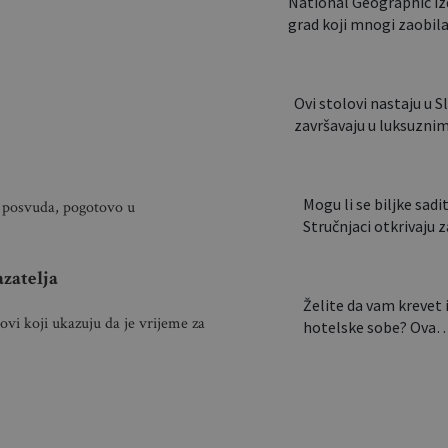
National Geographic iz
grad koji mnogi zaobil
Ovi stolovi nastaju u Sl
završavaju u luksuz
Mogu li se biljke saditi
su posvuda, pogotovo u
Stručnjaci otkrivaju
zatelja
Želite da vam krevet 
vi koji ukazuju da je vrijeme za
hotelske sobe? Ova