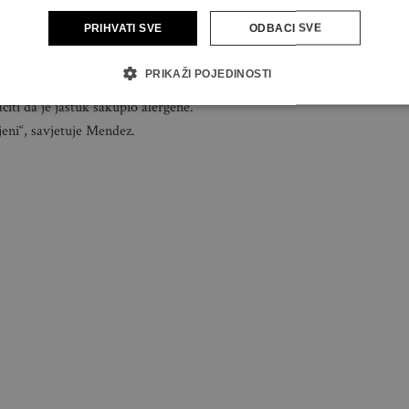
PRIHVATI SVE
ODBACI SVE
PRIKAŽI POJEDINOSTI
iti da je jastuk sakupio alergene.
jeni“, savjetuje Mendez.