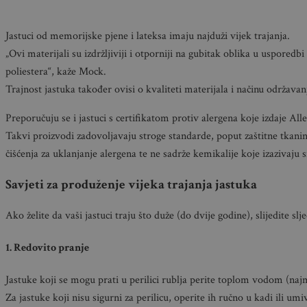
Jastuci od memorijske pjene i lateksa imaju najduži vijek trajanja.
„Ovi materijali su izdržljiviji i otporniji na gubitak oblika u usporedbi 
poliestera“, kaže Mock.
Trajnost jastuka također ovisi o kvaliteti materijala i načinu održavan
Preporučuju se i jastuci s certifikatom protiv alergena koje izdaje Al
Takvi proizvodi zadovoljavaju stroge standarde, poput zaštitne tkanin
čišćenja za uklanjanje alergena te ne sadrže kemikalije koje izazivaju 
Savjeti za produženje vijeka trajanja jastuka
Ako želite da vaši jastuci traju što duže (do dvije godine), slijedite slj
1. Redovito pranje
Jastuke koji se mogu prati u perilici rublja perite toplom vodom (naj
Za jastuke koji nisu sigurni za perilicu, operite ih ručno u kadi ili 