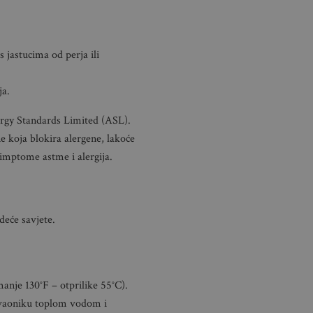
s jastucima od perja ili
ja.
lergy Standards Limited (ASL).
e koja blokira alergene, lakoće
simptome astme i alergija.
edeće savjete.
manje 130°F – otprilike 55°C).
umivaoniku toplom vodom i