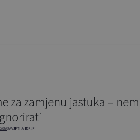
me za zamjenu jastuka – nemo
ignorirati
CASA
SAVJETI & IDEJE