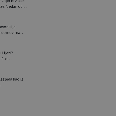
dvojio hrvatski
aze: ‘Jedan od…
avoniji, a
nim domovima…
 i ljeti?
 zašto…
izgleda kao iz
…