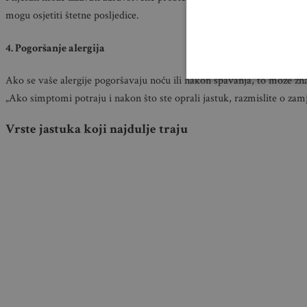
mogu osjetiti štetne posljedice.
4. Pogoršanje alergija
Ako se vaše alergije pogoršavaju noću ili nakon spavanja, to može znač
„Ako simptomi potraju i nakon što ste oprali jastuk, razmislite o zam
Vrste jastuka koji najdulje traju