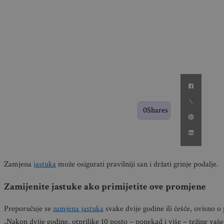
0
Shares
Zamjena
jastuka
može osigurati pravilniji san i držati grinje podalje.
Zamijenite jastuke ako primijetite ove promjene
Preporučuje se
zamjena jastuka
svake dvije godine ili češće, ovisno 
„Nakon dvije godine, otprilike 10 posto – ponekad i više – težine vaše