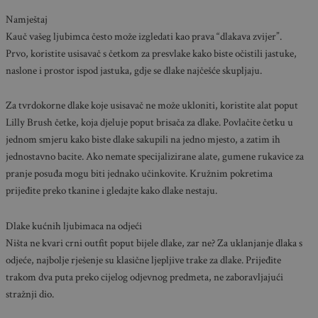
Namještaj
Kauč vašeg ljubimca često može izgledati kao prava “dlakava zvijer”.
Prvo, koristite usisavač s četkom za presvlake kako biste očistili jastuke,
naslone i prostor ispod jastuka, gdje se dlake najčešće skupljaju.
Za tvrdokorne dlake koje usisavač ne može ukloniti, koristite alat poput
Lilly Brush četke, koja djeluje poput brisača za dlake. Povlačite četku u
jednom smjeru kako biste dlake sakupili na jedno mjesto, a zatim ih
jednostavno bacite. Ako nemate specijalizirane alate, gumene rukavice za
pranje posuđa mogu biti jednako učinkovite. Kružnim pokretima
prijeđite preko tkanine i gledajte kako dlake nestaju.
Dlake kućnih ljubimaca na odjeći
Ništa ne kvari crni outfit poput bijele dlake, zar ne? Za uklanjanje dlaka s
odjeće, najbolje rješenje su klasične ljepljive trake za dlake. Prijeđite
trakom dva puta preko cijelog odjevnog predmeta, ne zaboravljajući
stražnji dio.