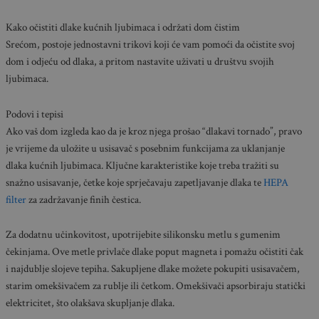
Kako očistiti dlake kućnih ljubimaca i održati dom čistim
Srećom, postoje jednostavni trikovi koji će vam pomoći da očistite svoj
dom i odjeću od dlaka, a pritom nastavite uživati u društvu svojih
ljubimaca.
Podovi i tepisi
Ako vaš dom izgleda kao da je kroz njega prošao “dlakavi tornado”, pravo
je vrijeme da uložite u usisavač s posebnim funkcijama za uklanjanje
dlaka kućnih ljubimaca. Ključne karakteristike koje treba tražiti su
snažno usisavanje, četke koje sprječavaju zapetljavanje dlaka te
HEPA
filter
za zadržavanje finih čestica.
Za dodatnu učinkovitost, upotrijebite silikonsku metlu s gumenim
čekinjama. Ove metle privlače dlake poput magneta i pomažu očistiti čak
i najdublje slojeve tepiha. Sakupljene dlake možete pokupiti usisavačem,
starim omekšivačem za rublje ili četkom. Omekšivači apsorbiraju statički
elektricitet, što olakšava skupljanje dlaka.