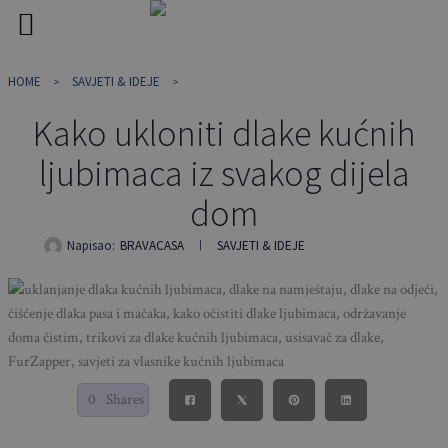
Skip
HOME
SAVJETI & IDEJE
to
content
Kako ukloniti dlake kućnih
ljubimaca iz svakog dijela
dom
Napisao:
BRAVACASA
SAVJETI & IDEJE
0
Shares