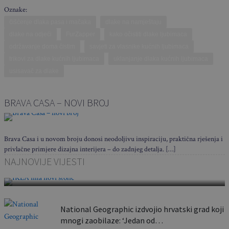
Oznake:
čišćenje dlaka pasa i mačaka
dlake na namještaju
dlake na odjeći
FurZapper
kako očistiti dlake ljubimaca
održavanje doma čistim
savjeti za vlasnike kućnih ljubimaca
trikovi za dlake kućnih ljubimaca
uklanjanje dlaka kućnih ljubimaca
usisavač za dlake
BRAVA CASA – NOVI BROJ
Brava Casa i u novom broju donosi neodoljivu inspiraciju, praktična rješenja i
privlačne primjere dizajna interijera – do zadnjeg detalja. […]
Sklapa se u nekoliko sekundi i nosi poput torbe:
NAJNOVIJE VIJESTI
Ovaj…
National Geographic izdvojio hrvatski grad koji
mnogi zaobilaze: ‘Jedan od…