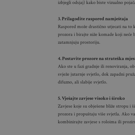
izbjegli odsjaj) kako biste vizualno pojača
3. Prilagodite raspored namještaja
Raspored može drastično utjecati na to k
prozora i birajte niže komade koji neće b
zatamnjuju prostoriju.
4. Postavite prozore na strateška mjes
Ako ste u fazi gradnje ili renoviranja, o
svježe jutarnje svjetlo, dok zapadni pru
difuzno, ali slabije svjetlo.
5. Vješajte zavjese visoko i široko
Zavjese koje su obješene bliže stropu i 
prozora i propuštaju više svjetla. Ako vam
kombinirajte zavjese s roloima ili proz