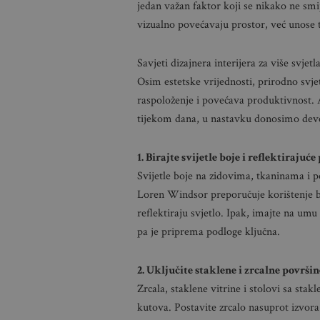
jedan važan faktor koji se nikako ne sm
vizualno povećavaju prostor, već unose t
Savjeti dizajnera interijera za više svj
Osim estetske vrijednosti, prirodno svje
raspoloženje i povećava produktivnost. 
tijekom dana, u nastavku donosimo devet
1. Birajte svijetle boje i reflektirajuće
Svijetle boje na zidovima, tkaninama i p
Loren Windsor preporučuje korištenje bo
reflektiraju svjetlo. Ipak, imajte na um
pa je priprema podloge ključna.
2. Uključite staklene i zrcalne površin
Zrcala, staklene vitrine i stolovi sa sta
kutova. Postavite zrcalo nasuprot izvora