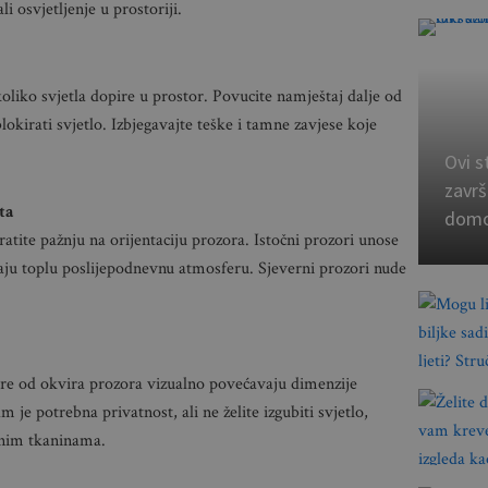
li osvjetljenje u prostoriji.
oliko svjetla dopire u prostor. Povucite namještaj dalje od
lokirati svjetlo. Izbjegavajte teške i tamne zavjese koje
Ovi s
završ
ta
dom
bratite pažnju na orijentaciju prozora. Istočni prozori unose
žaju toplu poslijepodnevnu atmosferu. Sjeverni prozori nude
šire od okvira prozora vizualno povećavaju dimenzije
 je potrebna privatnost, ali ne želite izgubiti svjetlo,
irnim tkaninama.