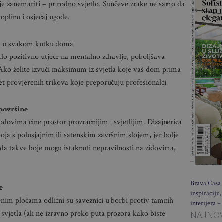
ije zanemariti – prirodno svjetlo. Sunčeve zrake ne samo da
oplinu i osjećaj ugode.
etla u svakom kutku doma
tlo pozitivno utječe na mentalno zdravlje, poboljšava
Ako želite izvući maksimum iz svjetla koje vaš dom prima
 provjerenih trikova koje preporučuju profesionalci.
 površine
odovima čine prostor prozračnijim i svjetlijim. Dizajnerica
ja s polusjajnim ili satenskim završnim slojem, jer bolje
u da takve boje mogu istaknuti nepravilnosti na zidovima,
Brava Casa 
e
inspiraciju,
klenim pločama odlični su saveznici u borbi protiv tamnih
interijera –
NAJNOV
 svjetla (ali ne izravno preko puta prozora kako biste