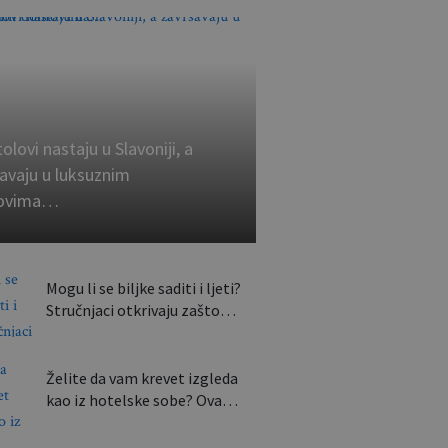
tolovi nastaju u Slavoniji, a
avaju u luksuznim
ovima…
Mogu li se biljke saditi i ljeti?
Stručnjaci otkrivaju zašto…
Želite da vam krevet izgleda
kao iz hotelske sobe? Ova…