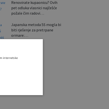
Renovirate kupaonicu? Ovih
pet odluka vlasnici najčešće
požale čim radovi…
Japanska metoda 5S mogla bi
biti rješenje za pretrpane
ormare:…
om internetske