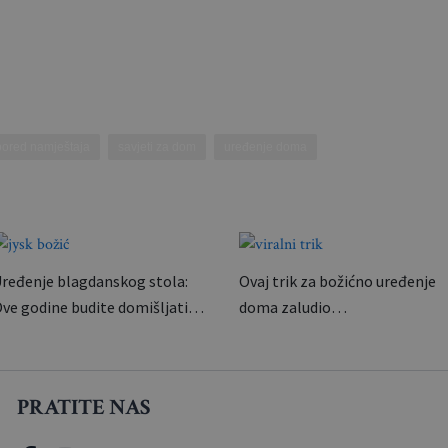
pored namještaja
savjeti za dom
uređenje doma
ređenje blagdanskog stola:
Ovaj trik za božićno uređenje
ve godine budite domišljati…
doma zaludio…
PRATITE NAS