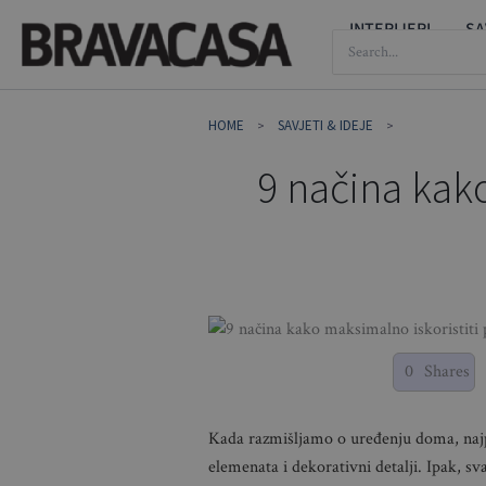
Skip
INTERIJERI
SA
SEARCH
to
FOR:
content
HOME
SAVJETI & IDEJE
9 načina kako
0
Shares
Kada razmišljamo o uređenju doma, naj
elemenata i dekorativni detalji. Ipak, sva