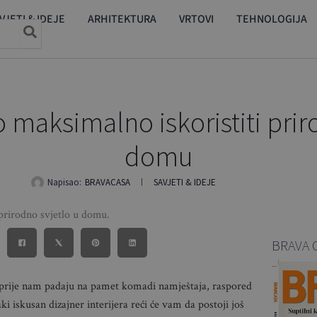
VJETI & IDEJE
ARHITEKTURA
VRTOVI
TEHNOLOGIJA
 maksimalno iskoristiti prir
domu
Napisao:
BRAVACASA
SAVJETI & IDEJE
BRAVA 
prije nam padaju na pamet komadi namještaja, raspored
ki iskusan dizajner interijera reći će vam da postoji još