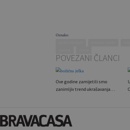
Oznake:
dizajn interijera
prirodno svjetlo
ras
zavjese
zrcala
POVEZANI ČLANCI
Ove godine zamijetili smo
U
zanimljiv trend ukrašavanja…
O