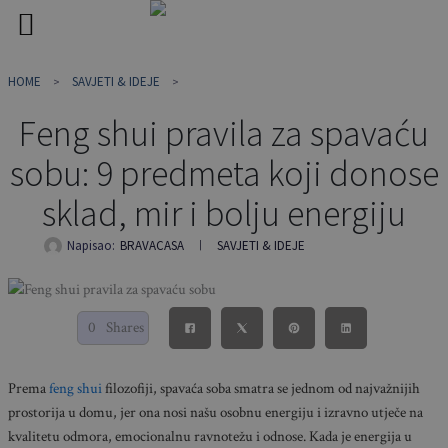
Skip
HOME
SAVJETI & IDEJE
to
content
Feng shui pravila za spavaću
sobu: 9 predmeta koji donose
sklad, mir i bolju energiju
Napisao:
BRAVACASA
SAVJETI & IDEJE
0
Shares
Prema
feng shui
filozofiji, spavaća soba smatra se jednom od najvažnijih
prostorija u domu, jer ona nosi našu osobnu energiju i izravno utječe na
kvalitetu odmora, emocionalnu ravnotežu i odnose. Kada je energija u