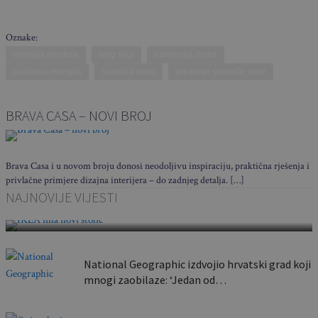
Oznake:
energija prostora
feng shui
harmonija doma
pozitivna energija
spavaća soba
uređenje spavaće sobe
BRAVA CASA – NOVI BROJ
Brava Casa i u novom broju donosi neodoljivu inspiraciju, praktična rješenja i
privlačne primjere dizajna interijera – do zadnjeg detalja. […]
Sklapa se u nekoliko sekundi i nosi poput torbe:
NAJNOVIJE VIJESTI
Ovaj…
National Geographic izdvojio hrvatski grad koji
mnogi zaobilaze: ‘Jedan od…