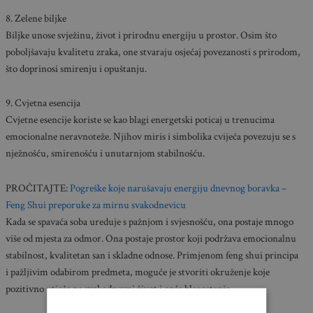
8. Zelene biljke
Biljke unose svježinu, život i prirodnu energiju u prostor. Osim što
poboljšavaju kvalitetu zraka, one stvaraju osjećaj povezanosti s prirodom,
što doprinosi smirenju i opuštanju.
9. Cvjetna esencija
Cvjetne esencije koriste se kao blagi energetski poticaj u trenucima
emocionalne neravnoteže. Njihov miris i simbolika cvijeća povezuju se s
nježnošću, smirenošću i unutarnjom stabilnošću.
PROČITAJTE:
Pogreške koje narušavaju energiju dnevnog boravka –
Feng Shui preporuke za mirnu svakodnevicu
Kada se spavaća soba ureduje s pažnjom i svjesnošću, ona postaje mnogo
više od mjesta za odmor. Ona postaje prostor koji podržava emocionalnu
stabilnost, kvalitetan san i skladne odnose. Primjenom feng shui principa
i pažljivim odabirom predmeta, moguće je stvoriti okruženje koje
pozitivno utječe na svakodnevni život i opće blagostanje.