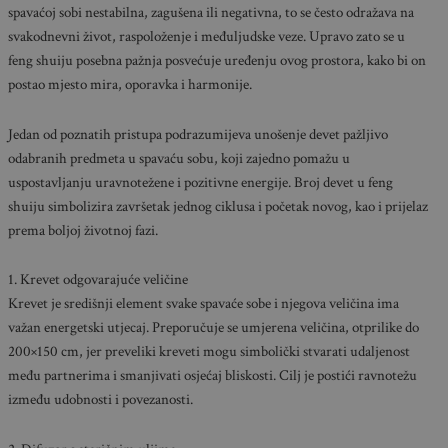
spavaćoj sobi nestabilna, zagušena ili negativna, to se često odražava na
svakodnevni život, raspoloženje i međuljudske veze. Upravo zato se u
feng shuiju posebna pažnja posvećuje uređenju ovog prostora, kako bi on
postao mjesto mira, oporavka i harmonije.
Jedan od poznatih pristupa podrazumijeva unošenje devet pažljivo
odabranih predmeta u spavaću sobu, koji zajedno pomažu u
uspostavljanju uravnotežene i pozitivne energije. Broj devet u feng
shuiju simbolizira završetak jednog ciklusa i početak novog, kao i prijelaz
prema boljoj životnoj fazi.
1. Krevet odgovarajuće veličine
Krevet je središnji element svake spavaće sobe i njegova veličina ima
važan energetski utjecaj. Preporučuje se umjerena veličina, otprilike do
200×150 cm, jer preveliki kreveti mogu simbolički stvarati udaljenost
među partnerima i smanjivati osjećaj bliskosti. Cilj je postići ravnotežu
između udobnosti i povezanosti.