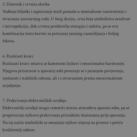
5. Dnevnik i crvena olovka
Vođenje bilješki i zapisivanje misli pomaže u mentalnom rasterećenju i
stvaranju unutarnjeg reda. U feng shuiju, crna boja simbolizira mudrost
i introspekciju, dok crvena predstavlja energiju i zaštitu, pa se ova
kombinacija često koristi za poticanje jasnijeg razmišljanja i boljeg
fokusa.
6. Ružičasti kvarc
Ružičasti kvarc smatra se kamenom ljubavi i emocionalne harmonije.
Njegova prisutnost u spavaćoj sobi povezuje se s jačanjem povjerenja,
nježnosti i stabilnih odnosa, ali i s otvaranjem prema emocionalnom
iscjeljenju.
7. Prekrivanje elektroničkih uređaja
Elektronički uređaji mogu remetiti mirnu atmosferu spavaće sobe, pa se
preporučuje njihovo prekrivanje prirodnim tkaninama prije spavanja.
Na taj način simbolički se smanjuje njihov utjecaj na prostor i potiče
kvalitetniji odmor.