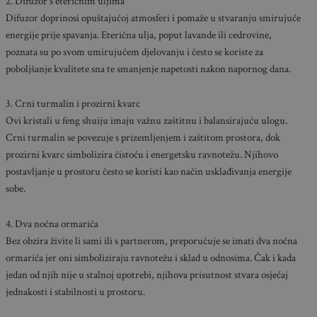
2. Difuzor s eteričnim uljima
Difuzor doprinosi opuštajućoj atmosferi i pomaže u stvaranju smirujuće
energije prije spavanja. Eterična ulja, poput lavande ili cedrovine,
poznata su po svom umirujućem djelovanju i često se koriste za
poboljšanje kvalitete sna te smanjenje napetosti nakon napornog dana.
3. Crni turmalin i prozirni kvarc
Ovi kristali u feng shuiju imaju važnu zaštitnu i balansirajuću ulogu.
Crni turmalin se povezuje s prizemljenjem i zaštitom prostora, dok
prozirni kvarc simbolizira čistoću i energetsku ravnotežu. Njihovo
postavljanje u prostoru često se koristi kao način usklađivanja energije
sobe.
4. Dva noćna ormarića
Bez obzira živite li sami ili s partnerom, preporučuje se imati dva noćna
ormarića jer oni simboliziraju ravnotežu i sklad u odnosima. Čak i kada
jedan od njih nije u stalnoj upotrebi, njihova prisutnost stvara osjećaj
jednakosti i stabilnosti u prostoru.