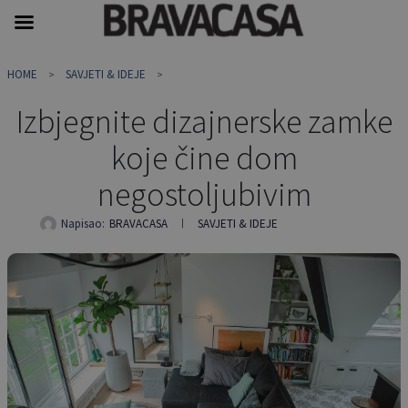
Skip
HOME
SAVJETI & IDEJE
to
content
Izbjegnite dizajnerske zamke
koje čine dom
negostoljubivim
Napisao:
BRAVACASA
SAVJETI & IDEJE