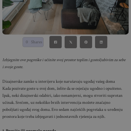
0
Shares
Izbjegnite ove pogreške i učinite svoj prostor toplim i gostoljubivim za sebe
i svoje goste.
Dizajnerske zamke u interijeru koje narušavaju ugođaj vašeg doma
Kada pozivate goste u svoj dom, želite da se osjećaju ugodno i opušteno.
Ipak, neki dizajnerski odabiri, iako nenamjerni, mogu stvoriti suprotan
učinak. Srećom, uz nekoliko brzih intervencija možete značajno
poboljšati ugođaj svog doma. Evo sedam najčešćih pogrešaka u uređenju
prostora koje treba izbjegavati i jednostavnih rješenja za njih.
1. Previše ili premalo nereda