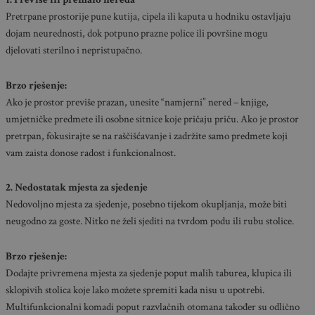
Pretrpane prostorije pune kutija, cipela ili kaputa u hodniku ostavljaju
dojam neurednosti, dok potpuno prazne police ili površine mogu
djelovati sterilno i nepristupačno.
Brzo rješenje:
Ako je prostor previše prazan, unesite “namjerni” nered – knjige,
umjetničke predmete ili osobne sitnice koje pričaju priču. Ako je prostor
pretrpan, fokusirajte se na raščišćavanje i zadržite samo predmete koji
vam zaista donose radost i funkcionalnost.
2. Nedostatak mjesta za sjedenje
Nedovoljno mjesta za sjedenje, posebno tijekom okupljanja, može biti
neugodno za goste. Nitko ne želi sjediti na tvrdom podu ili rubu stolice.
Brzo rješenje:
Dodajte privremena mjesta za sjedenje poput malih taburea, klupica ili
sklopivih stolica koje lako možete spremiti kada nisu u upotrebi.
Multifunkcionalni komadi poput razvlačnih otomana također su odlično