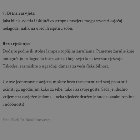
7. Oštra rasvjeta
Jaka bijela svjetla i isključivo stropna rasvjeta mogu stvoriti osjećaj
nelagode, nalik na ured ili ispitnu sobu.
Brzo rješenje:
Dodajte podne ili stolne lampe s toplijim žaruljama. Pametne žarulje koje
omogućuju prilagodbu intenziteta i boje svjetla su izvrsno rješenje.
Također, razmislite o ugradnji dimera za veću fleksibilnost.
Uz ove jednostavne savjete, možete brzo transformirati svoj prostor i
učiniti ga ugodnijim kako za sebe, tako i za svoje goste. Sada je idealno
vrijeme za osvježenje doma – neka sljedeće druženje bude u znaku topline
i udobnosti!
Foto: Zack Tu Nan/Pexels.com