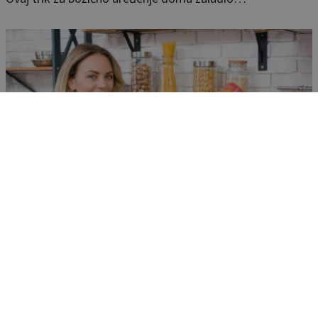
Kako obrisati prašinu bez puno muke?