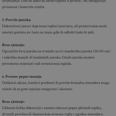
osvjetljenju. One ne samo da unose toplinu u prostor, već omogućuju
privatnost i kontrolu svjetla.
5. Previše jastuka
Dekorativni jastuci doprinose toplini interijera, ali pretjerivanje može
smetati gostima jer često ne znaju gdje ih odložiti kako bi sjeli.
Brzo rješenje:
Ograničite broj jastuka na trosjedu na tri standardna jastuka (20×20 cm)
i nekoliko manjih ili lumbalnih jastuka. Ostale jastuke možete
povremeno mijenjati radi osvježavanja izgleda.
6. Prostor poput muzeja
Delikatni ukrasi, lomljivi predmeti ili previše formalna atmosfera mogu
učiniti da se gosti osjećaju nesigurno i ukočeno.
Brzo rješenje:
Uklonite krhke dekoracije i unesite teksture poput pletenih tepiha,
drvenih površina ili tkanina koje stvaraju toplu i ugodnu atmosferu.