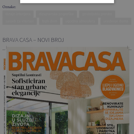
Oznake:
dizajn interijera
dizajnerske pogreške
gostoljubiv prostor
savjeti za interijer
topli dom
ugodna atmosfera
uređenje doma
BRAVA CASA – NOVI BROJ