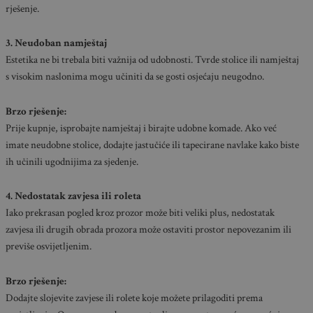
rješenje.
3. Neudoban namještaj
Estetika ne bi trebala biti važnija od udobnosti. Tvrde stolice ili namještaj
s visokim naslonima mogu učiniti da se gosti osjećaju neugodno.
Brzo rješenje:
Prije kupnje, isprobajte namještaj i birajte udobne komade. Ako već
imate neudobne stolice, dodajte jastučiće ili tapecirane navlake kako biste
ih učinili ugodnijima za sjedenje.
4. Nedostatak zavjesa ili roleta
Iako prekrasan pogled kroz prozor može biti veliki plus, nedostatak
zavjesa ili drugih obrada prozora može ostaviti prostor nepovezanim ili
previše osvijetljenim.
Brzo rješenje:
Dodajte slojevite zavjese ili rolete koje možete prilagoditi prema