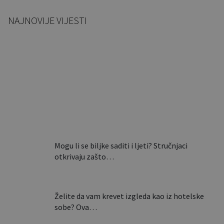
NAJNOVIJE VIJESTI
Ovi stolovi nastaju u Slavoniji,
a završavaju u luksuznim
domovima…
Mogu li se biljke saditi i ljeti? Stručnjaci
otkrivaju zašto…
Želite da vam krevet izgleda kao iz hotelske
sobe? Ova…