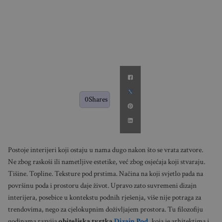
0
Shares
Postoje interijeri koji ostaju u nama dugo nakon što se vrata zatvore.
Ne zbog raskoši ili nametljive estetike, već zbog osjećaja koji stvaraju.
Tišine. Topline. Teksture pod prstima. Načina na koji svjetlo pada na
površinu poda i prostoru daje život. Upravo zato suvremeni dizajn
interijera, posebice u kontekstu podnih rješenja, više nije potraga za
trendovima, nego za cjelokupnim doživljajem prostora. Tu filozofiju
godinama razvija
obiteljska tvrtka
Dizajn Pod
, koja je arhitektima i