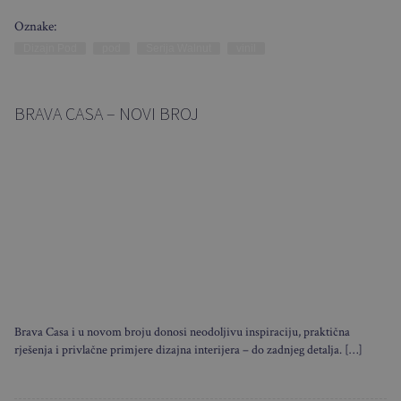
Oznake:
Dizajn Pod
pod
Serija Walnut
vinil
BRAVA CASA – NOVI BROJ
Brava Casa i u novom broju donosi neodoljivu inspiraciju, praktična
rješenja i privlačne primjere dizajna interijera – do zadnjeg detalja. […]