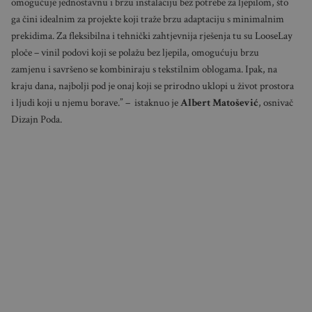
omogućuje jednostavnu i brzu instalaciju bez potrebe za ljepilom, što
ga čini idealnim za projekte koji traže brzu adaptaciju s minimalnim
prekidima. Za fleksibilna i tehnički zahtjevnija rješenja tu su LooseLay
ploče – vinil podovi koji se polažu bez ljepila, omogućuju brzu
zamjenu i savršeno se kombiniraju s tekstilnim oblogama. Ipak, na
kraju dana, najbolji pod je onaj koji se prirodno uklopi u život prostora
i ljudi koji u njemu borave.” – istaknuo je
Albert Matošević
, osnivač
Dizajn Poda.