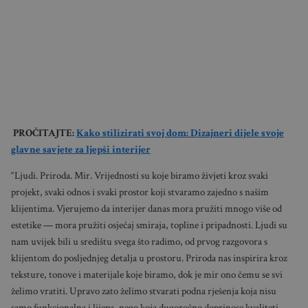
PROČITAJTE:
Kako stilizirati svoj dom: Dizajneri dijele svoje
glavne savjete za ljepši interijer
“Ljudi. Priroda. Mir. Vrijednosti su koje biramo živjeti kroz svaki
projekt, svaki odnos i svaki prostor koji stvaramo zajedno s našim
klijentima. Vjerujemo da interijer danas mora pružiti mnogo više od
estetike — mora pružiti osjećaj smiraja, topline i pripadnosti. Ljudi su
nam uvijek bili u središtu svega što radimo, od prvog razgovora s
klijentom do posljednjeg detalja u prostoru. Priroda nas inspirira kroz
teksture, tonove i materijale koje biramo, dok je mir ono čemu se svi
želimo vratiti. Upravo zato želimo stvarati podna rješenja koja nisu
samo funkcionalna i lijepa, nego koja dugoročno doprinose kvaliteti