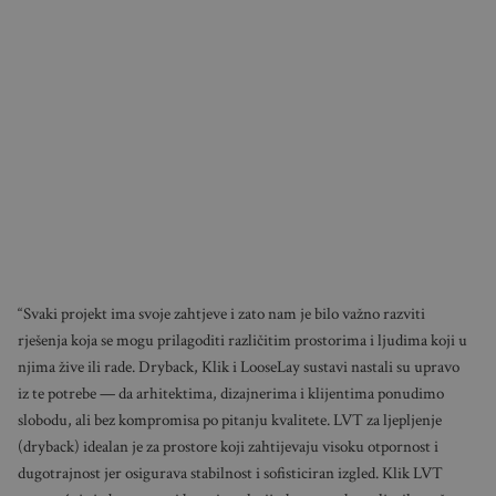
“Svaki projekt ima svoje zahtjeve i zato nam je bilo važno razviti
rješenja koja se mogu prilagoditi različitim prostorima i ljudima koji u
njima žive ili rade. Dryback, Klik i LooseLay sustavi nastali su upravo
iz te potrebe — da arhitektima, dizajnerima i klijentima ponudimo
slobodu, ali bez kompromisa po pitanju kvalitete. LVT za ljepljenje
(dryback) idealan je za prostore koji zahtijevaju visoku otpornost i
dugotrajnost jer osigurava stabilnost i sofisticiran izgled. Klik LVT