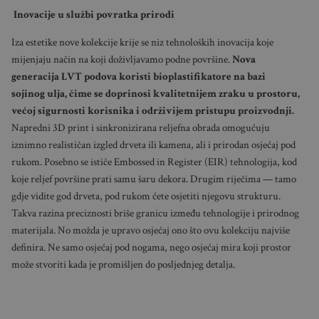
Inovacije u službi povratka prirodi
Iza estetike nove kolekcije krije se niz tehnoloških inovacija koje
mijenjaju način na koji doživljavamo podne površine.
Nova
generacija LVT podova koristi
bioplastifikatore na bazi
sojinog ulja, čime se doprinosi kvalitetnijem zraku u prostoru,
većoj sigurnosti korisnika i održivijem pristupu proizvodnji.
Napredni 3D print i sinkronizirana reljefna obrada omogućuju
iznimno realističan izgled drveta ili kamena, ali i prirodan osjećaj pod
rukom. Posebno se ističe Embossed in Register (EIR) tehnologija, kod
koje reljef površine prati samu šaru dekora. Drugim riječima — tamo
gdje vidite god drveta, pod rukom ćete osjetiti njegovu strukturu.
Takva razina preciznosti briše granicu između tehnologije i prirodnog
materijala. No možda je upravo osjećaj ono što ovu kolekciju najviše
definira. Ne samo osjećaj pod nogama, nego osjećaj mira koji prostor
može stvoriti kada je promišljen do posljednjeg detalja.