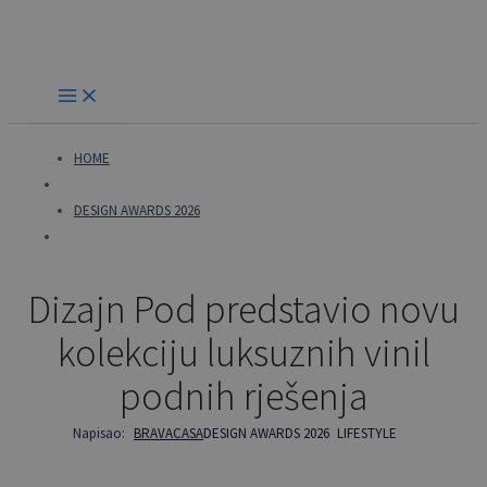
Skip
to
content
HOME
DESIGN AWARDS 2026
Dizajn Pod predstavio novu
kolekciju luksuznih vinil
podnih rješenja
Napisao:
BRAVACASA
DESIGN AWARDS 2026
LIFESTYLE