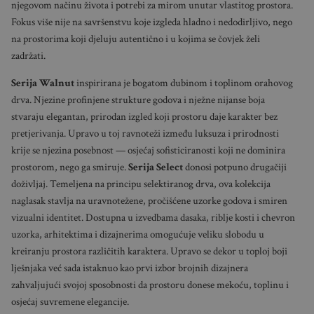
njegovom načinu života i potrebi za mirom unutar vlastitog prostora.
Fokus više nije na savršenstvu koje izgleda hladno i nedodirljivo, nego
na prostorima koji djeluju autentično i u kojima se čovjek želi
zadržati.
Serija Walnut
inspirirana je bogatom dubinom i toplinom orahovog
drva. Njezine profinjene strukture godova i nježne nijanse boja
stvaraju elegantan, prirodan izgled koji prostoru daje karakter bez
pretjerivanja. Upravo u toj ravnoteži između luksuza i prirodnosti
krije se njezina posebnost — osjećaj sofisticiranosti koji ne dominira
prostorom, nego ga smiruje.
Serija Select
donosi potpuno drugačiji
doživljaj. Temeljena na principu selektiranog drva, ova kolekcija
naglasak stavlja na uravnotežene, pročišćene uzorke godova i smiren
vizualni identitet. Dostupna u izvedbama dasaka, riblje kosti i chevron
uzorka, arhitektima i dizajnerima omogućuje veliku slobodu u
kreiranju prostora različitih karaktera. Upravo se dekor u toploj boji
lješnjaka već sada istaknuo kao prvi izbor brojnih dizajnera
zahvaljujući svojoj sposobnosti da prostoru donese mekoću, toplinu i
osjećaj suvremene elegancije.