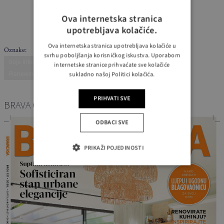
Ova internetska stranica
upotrebljava kolačiće.
Ova internetska stranica upotrebljava kolačiće u
Oznake:
svrhu poboljšanja korisničkog iskustva. Uporabom
boje interijera
dizajn prostora
interijer
Raw Beauty
internetske stranice prihvaćate sve kolačiće
sukladno našoj Politici kolačića.
Renewing
trendovi 2026
uređenje doma
PRIHVATI SVE
BRAVA CASA – NOVI BROJ
ODBACI SVE
PRIKAŽI POJEDINOSTI