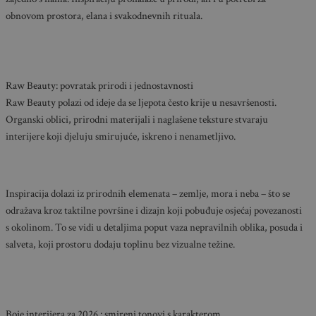
obnovom prostora, elana i svakodnevnih rituala.
Raw Beauty: povratak prirodi i jednostavnosti
Raw Beauty polazi od ideje da se ljepota često krije u nesavršenosti.
Organski oblici, prirodni materijali i naglašene teksture stvaraju
interijere koji djeluju smirujuće, iskreno i nenametljivo.
Inspiracija dolazi iz prirodnih elemenata – zemlje, mora i neba – što se
odražava kroz taktilne površine i dizajn koji pobuđuje osjećaj povezanosti
s okolinom. To se vidi u detaljima poput vaza nepravilnih oblika, posuda i
salveta, koji prostoru dodaju toplinu bez vizualne težine.
Boje interijera za 2026.: smireni tonovi s karakterom