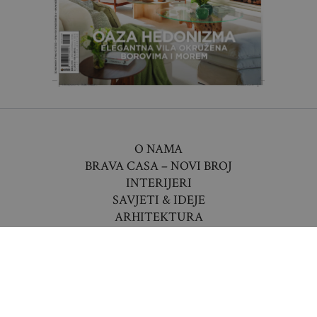
O NAMA
BRAVA CASA – NOVI BROJ
INTERIJERI
SAVJETI & IDEJE
ARHITEKTURA
VRTOVI
TEHNOLOGIJA
VIJESTI
LIFESTYLE
DESIGN AWARDS 2026