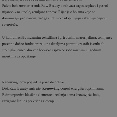
Paleta boja unutar trenda Raw Beauty obuhvaća zagasite plave i petrol
nijanse, kao i tople, zemljane tonove. Riječ je o bojama koje ne
dominiraju prostorom, već ga suptilno nadopunjuju i stvaraju osjećaj
ravnoteže.
U kombinaciji s mekanim tekstilima i prirodnim materijalima, te nijanse
posebno dobro funkcioniraju na detaljima poput ukrasnih jastuka ili
stolnjaka, čineći dnevne boravke i spavaće sobe mirnim i ugodnim
mjestima za opuštanje.
Renewing: novi pogled na poznate oblike
Dok Raw Beauty smiruje,
Renewing
donosi energiju i optimizam.
Reinterpretira klasične elemente uređenja doma kroz svježe boje,
razigrane linije i praktična rješenja.