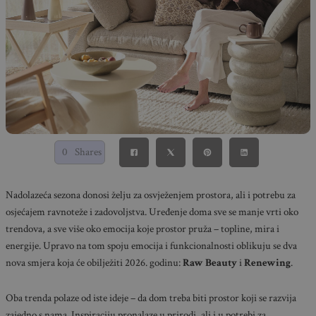
0
Shares
Nadolazeća sezona donosi želju za osvježenjem prostora, ali i potrebu za
osjećajem ravnoteže i zadovoljstva. Uređenje doma sve se manje vrti oko
trendova, a sve više oko emocija koje prostor pruža – topline, mira i
energije. Upravo na tom spoju emocija i funkcionalnosti oblikuju se dva
nova smjera koja će obilježiti 2026. godinu:
Raw Beauty
i
Renewing
.
Oba trenda polaze od iste ideje – da dom treba biti prostor koji se razvija
zajedno s nama. Inspiraciju pronalaze u prirodi, ali i u potrebi za