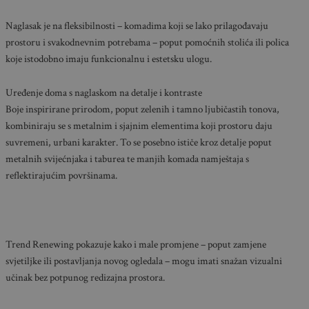
Naglasak je na fleksibilnosti – komadima koji se lako prilagođavaju
prostoru i svakodnevnim potrebama – poput pomoćnih stolića ili polica
koje istodobno imaju funkcionalnu i estetsku ulogu.
Uređenje doma s naglaskom na detalje i kontraste
Boje inspirirane prirodom, poput zelenih i tamno ljubičastih tonova,
kombiniraju se s metalnim i sjajnim elementima koji prostoru daju
suvremeni, urbani karakter. To se posebno ističe kroz detalje poput
metalnih svijećnjaka i taburea te manjih komada namještaja s
reflektirajućim površinama.
Trend Renewing pokazuje kako i male promjene – poput zamjene
svjetiljke ili postavljanja novog ogledala – mogu imati snažan vizualni
učinak bez potpunog redizajna prostora.