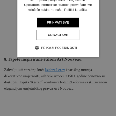
Uporabom internetske stranice prihvaćate sve
kolačiće sukladno našoj Politici kolačića.
PRIHVATI SVE
ODBACI SVE
PRIKAŽI POJEDINOSTI
8. Tapete inspirirane stilom Art Nouveau
Zahvaljujući suradnji kuće
Isidore Leroy
i pariškog muzeja
dekorativne umjetnosti, arhivski uzorci iz 1903. godine ponovno su
dostupni. Tapeta “Kesten” kombinira botaničke forme sa stiliziranom
elegancijom umjetničkog pravca Art Nouveau.