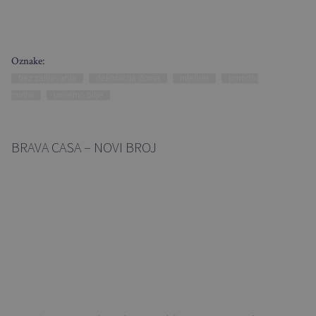
Oznake:
bez zalijevanja
dekoracija doma
interijer
prirodni
motivi
umjetno bilje
BRAVA CASA – NOVI BROJ