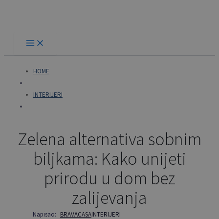
Skip
to
content
HOME
INTERIJERI
Zelena alternativa sobnim
biljkama: Kako unijeti
prirodu u dom bez
zalijevanja
Napisao:
BRAVACASA
INTERIJERI