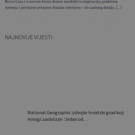
Brava Casa i u novom broju donosi neodoljivu inspiraciju, praktična
rješenja i privlačne primjere dizajna interijera – do zadnjeg detalja. […]
NAJNOVIJE VIJESTI
Sklapa se u nekoliko
sekundi i nosi poput torbe:
Ovaj…
National Geographic izdvojio hrvatski grad koji
mnogi zaobilaze: ‘Jedan od…