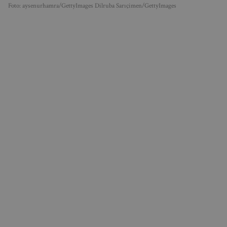
Foto: aysenurhamra/GettyImages Dilruba Sarıçimen/GettyImages