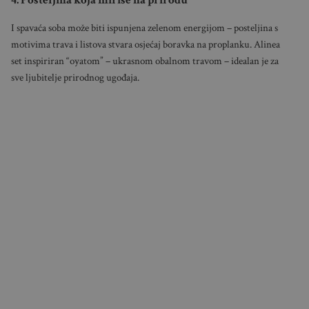
4. Posteljina koja miriše na prirodu
I spavaća soba može biti ispunjena zelenom energijom – posteljina s
motivima trava i listova stvara osjećaj boravka na proplanku. Alinea
set inspiriran “oyatom” – ukrasnom obalnom travom – idealan je za
sve ljubitelje prirodnog ugođaja.