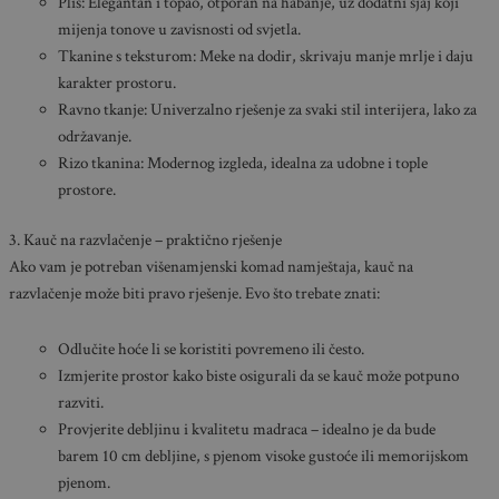
Pliš: Elegantan i topao, otporan na habanje, uz dodatni sjaj koji
mijenja tonove u zavisnosti od svjetla.
Tkanine s teksturom: Meke na dodir, skrivaju manje mrlje i daju
karakter prostoru.
Ravno tkanje: Univerzalno rješenje za svaki stil interijera, lako za
održavanje.
Rizo tkanina: Modernog izgleda, idealna za udobne i tople
prostore.
3. Kauč na razvlačenje – praktično rješenje
Ako vam je potreban višenamjenski komad namještaja, kauč na
razvlačenje može biti pravo rješenje. Evo što trebate znati:
Odlučite hoće li se koristiti povremeno ili često.
Izmjerite prostor kako biste osigurali da se kauč može potpuno
razviti.
Provjerite debljinu i kvalitetu madraca – idealno je da bude
barem 10 cm debljine, s pjenom visoke gustoće ili memorijskom
pjenom.