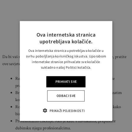
Ova internetska stranica
upotrebljava kolačiće.
Ova internetska stranica upotrebljava kolačiće u
svrhu poboljšanja korisničkog iskustva. Uporabom
Da bi vaš novi kauč izgledao besprijekorno i nakon duže upotrebe, pratite
internetske stranice prihvaćate sve kolačiće
ove savjete:
sukladno našoj Politici kolačića.
Redovito usisavanje: Koristite mekanu četku za uklanjanje
PRIHVATI SVE
prašine.
Brza reakcija na mrlje: Uklonite višak tekućine odmah, a zatim
ODBACI SVE
koristite blag rastvor deterdženta i vode.
Rotacija jastuka: Povremeno okrenite i protresite jastuke kako
PRIKAŽI POJEDINOSTI
biste zadržali njihovu formu.
Profesionalno čišćenje: Ako je kauč s navlakama, prepustite
dubinsku njegu profesionalcima.