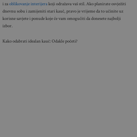
i za
oblikovanje interijera
koji odražava vaš stil. Ako planirate osvježiti
dnevnu sobu i zamijeniti stari kauč, pravo je vrijeme da to učinite uz
korisne savjete i ponude koje će vam omogućiti da donesete najbolji
izbor.
Kako odabrati idealan kauč: Odakle početi?