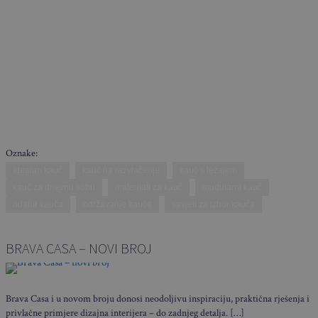
Oznake:
idealan kauč
kauč na razvlačenje
kauč s ležajem
kauč za dnevnu sobu
materijali za kauč
modularni kauč
odabir kauča
održavanje kauča
savjeti za izbor kauča
BRAVA CASA – NOVI BROJ
Brava Casa i u novom broju donosi neodoljivu inspiraciju, praktična rješenja i
privlačne primjere dizajna interijera – do zadnjeg detalja. […]
Sklapa se u nekoliko sekundi i nosi poput torbe: