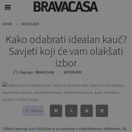
Skip
HOME
INTERIJERI
to
content
Kako odabrati idealan kauč?
Savjeti koji će vam olakšati
izbor
Napisao:
BRAVACASA
INTERIJERI
0
Shares
Odabir pravog
kauča
ključan je za uživanje u svakodnevnoj udobnosti, ali