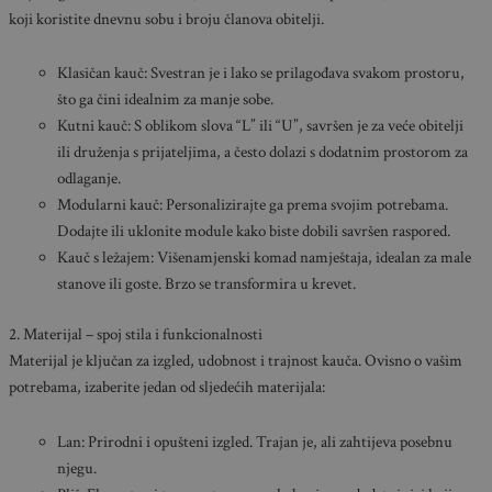
koji koristite dnevnu sobu i broju članova obitelji.
Klasičan kauč: Svestran je i lako se prilagođava svakom prostoru,
što ga čini idealnim za manje sobe.
Kutni kauč: S oblikom slova “L” ili “U”, savršen je za veće obitelji
ili druženja s prijateljima, a često dolazi s dodatnim prostorom za
odlaganje.
Modularni kauč: Personalizirajte ga prema svojim potrebama.
Dodajte ili uklonite module kako biste dobili savršen raspored.
Kauč s ležajem: Višenamjenski komad namještaja, idealan za male
stanove ili goste. Brzo se transformira u krevet.
2. Materijal – spoj stila i funkcionalnosti
Materijal je ključan za izgled, udobnost i trajnost kauča. Ovisno o vašim
potrebama, izaberite jedan od sljedećih materijala:
Lan: Prirodni i opušteni izgled. Trajan je, ali zahtijeva posebnu
njegu.