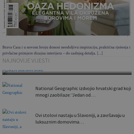
Brava Casa i u novom broju donosi neodoljivu inspiraciju, praktična rješenja i
privlačne primjere dizajna interijera – do zadnjeg detalja. […]
Sklapa se u nekoliko sekundi i nosi poput torbe:
NAJNOVIJE VIJESTI
Ovaj…
National Geographic izdvojio hrvatski grad koji
mnogi zaobilaze: ‘Jedan od…
Ovi stolovi nastaju u Slavoniji, a završavaju u
luksuznim domovima…