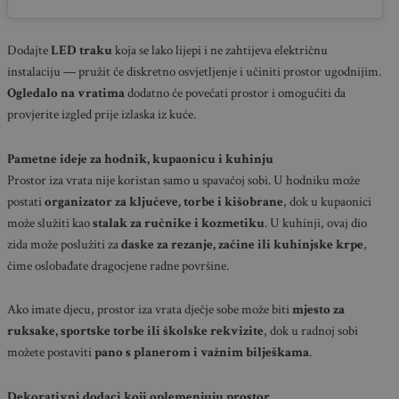
Dodajte
LED traku
koja se lako lijepi i ne zahtijeva električnu
instalaciju — pružit će diskretno osvjetljenje i učiniti prostor ugodnijim.
Ogledalo na vratima
dodatno će povećati prostor i omogućiti da
provjerite izgled prije izlaska iz kuće.
Pametne ideje za hodnik, kupaonicu i kuhinju
Prostor iza vrata nije koristan samo u spavaćoj sobi. U hodniku može
postati
organizator za ključeve, torbe i kišobrane
, dok u kupaonici
može služiti kao
stalak za ručnike i kozmetiku
. U kuhinji, ovaj dio
zida može poslužiti za
daske za rezanje, začine ili kuhinjske krpe
,
čime oslobađate dragocjene radne površine.
Ako imate djecu, prostor iza vrata dječje sobe može biti
mjesto za
ruksake, sportske torbe ili školske rekvizite
, dok u radnoj sobi
možete postaviti
pano s planerom i važnim bilješkama
.
Dekorativni dodaci koji oplemenjuju prostor