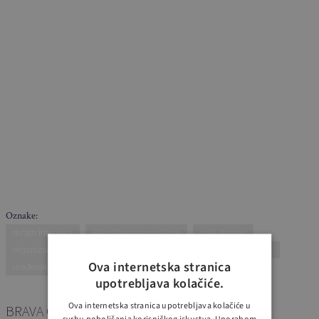
Oznake:
dizajn interijera
iskorištavanje prostora
mali stanovi
organizacija doma
prostor iza vrata
rješenja za spremanje
Ova internetska stranica
uređenje spavaće sobe
upotrebljava kolačiće.
Ova internetska stranica upotrebljava kolačiće u
BRAVA CASA – NOVI BROJ