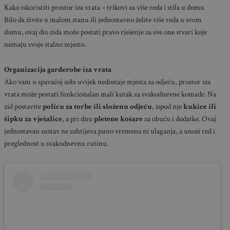
Kako iskoristiti prostor iza vrata – trikovi za više reda i stila u domu
Bilo da živite u malom stanu ili jednostavno želite više reda u svom
domu, ovaj dio zida može postati pravo rješenje za sve one stvari koje
nemaju svoje stalno mjesto.
Organizacija garderobe iza vrata
Ako vam u spavaćoj sobi uvijek nedostaje mjesta za odjeću, prostor iza
vrata može postati funkcionalan mali kutak za svakodnevne komade. Na
zid postavite
policu za torbe ili složenu odjeću
, ispod nje
kukice ili
šipku za vješalice
, a pri dnu
pletene košare
za obuću i dodatke. Ovaj
jednostavan sustav ne zahtijeva puno vremena ni ulaganja, a unosi red i
preglednost u svakodnevnu rutinu.