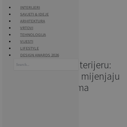
INTERIJERI
SAVJETI & IDEJE
Skip
ARHITEKTURA
HOME
to
VRTOVI
content
TEHNOLOGIJA
INTERIJERI
VIJESTI
LIFESTYLE
DESIGN AWARDS 2026
Chic tapete u interijeru:
Search
for:
uzorci i ideje koje mijenjaju
izgled doma
Napisao:
BRAVACASA
INTERIJERI