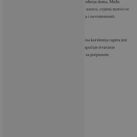
češće pojavljuju i u stručnim časopisima za uređenje doma. Među
najpopularnijim trendovima ističu se grafički uzorci, cvjetni motivi te
metalni detalji koji prostoru daju dozu luksuza i suvremenosti.
Naglasite jedan zid kao fokus prostora
Jedan od najjednostavnijih i najefektnijih načina korištenja tapeta jest
isticanje samo jednog zida. Takav pristup omogućuje stvaranje
vizualne žarišne točke u prostoru bez potrebe za potpunom
promjenom interijera.