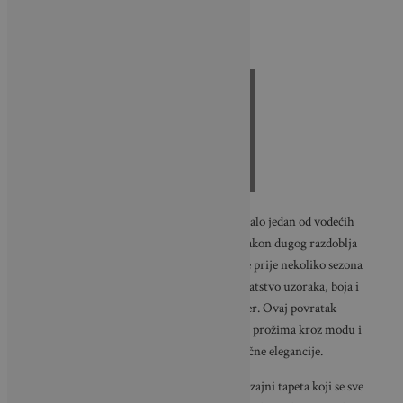
0
Shares
Uređenje interijera
tapetama
ponovno je postalo jedan od vodećih
trendova u suvremenom dizajnu prostora. Nakon dugog razdoblja
minimalizma i neutralnih zidova, tapete su se prije nekoliko sezona
vratile na velika vrata, donoseći sa sobom bogatstvo uzoraka, boja i
tekstura koje prostoru daju osobnost i karakter. Ovaj povratak
inspiriran je i retro estetikom, koja se sve više prožima kroz modu i
interijere, stvarajući osjećaj topline i nostalgične elegancije.
Danas se na tržištu mogu pronaći raznoliki dizajni tapeta koji se sve