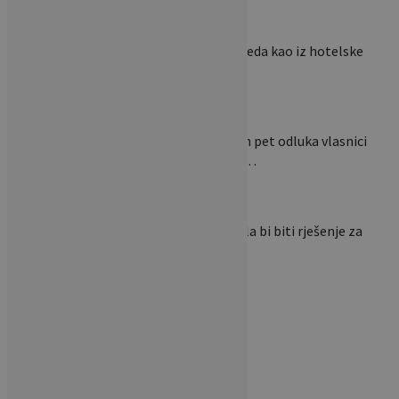
Želite da vam krevet izgleda kao iz hotelske
sobe? Ova…
Renovirate kupaonicu? Ovih pet odluka vlasnici
najčešće požale čim radovi…
Japanska metoda 5S mogla bi biti rješenje za
pretrpane ormare:…
POVEZANI ČLANCI