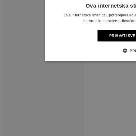
Ova internetska st
Ova internetska stranica upotrebljava ko
internetske stranice prihvaćate
PRIHVATI SVE
PR