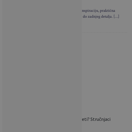
Brava Casa i u novom broju donosi neodoljivu inspiraciju, praktična
rješenja i privlačne primjere dizajna interijera – do zadnjeg detalja. […]
NAJNOVIJE VIJESTI
Ovi stolovi nastaju u Slavoniji,
a završavaju u luksuznim
domovima…
Mogu li se biljke saditi i ljeti? Stručnjaci
otkrivaju zašto…