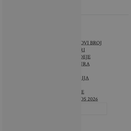
O NAMA
BRAVA CASA – NOVI BROJ
INTERIJERI
SAVJETI & IDEJE
ARHITEKTURA
VRTOVI
TEHNOLOGIJA
VIJESTI
LIFESTYLE
DESIGN AWARDS 2026
SEARCH
FOR: