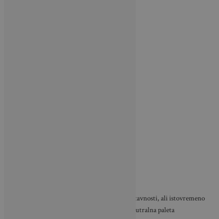
Takvi dizajni zadržavaju osjećaj mira i jednostavnosti, ali istovremeno
prostoru dodaju dubinu i vizualni interes. Neutralna paleta