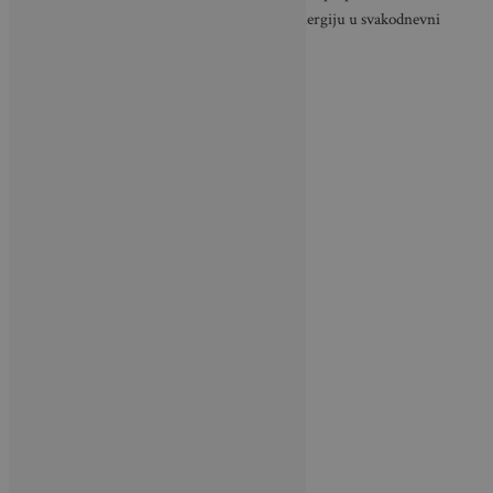
promijeniti atmosferu doma i unijeti novu energiju u svakodnevni
život.