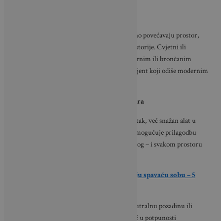
Metalni akcenti reflektiraju svjetlost i vizualno povećavaju prostor,
što ih čini posebno pogodnima i za manje prostorije. Cvjetni ili
grafički uzorci u kombinaciji sa zlatnim, srebrnim ili brončanim
tonovima stvaraju elegantan i profinjen ambijent koji odiše modernim
luksuzom.
Tapete kao alat za transformaciju prostora
Tapete danas više nisu samo dekorativni dodatak, već snažan alat u
oblikovanju interijera. Njihova raznolikost omogućuje prilagodbu
svakom stilu – od minimalističkog do raskošnog – i svakom prostoru
daje jedinstvenu priču.
PROČITAJTE:
Kako zidne tapete mijenjaju spavaću sobu – 5
novih ideja
Bez obzira birate li naglašeni zid, suptilnu neutralnu pozadinu ili
glamurozne metalne efekte, tapete imaju moć u potpunosti