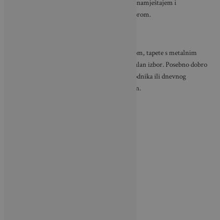
omogućuje i lakše kombiniranje s postojećim namještajem i
dekoracijama, što ih čini vrlo praktičnim izborom.
Glamurozan sjaj za sofisticiran izgled
Za one koji žele unijeti dozu luksuza u svoj dom, tapete s metalnim
efektima i sjajnim detaljima predstavljaju idealan izbor. Posebno dobro
funkcioniraju u prostorima poput ulaznog hodnika ili dnevnog
boravka, gdje mogu ostaviti snažan prvi dojam.