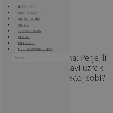
INTERIJERI
SAVJETI & IDEJE
Skip
ARHITEKTURA
HOME
to
VRTOVI
content
TEHNOLOGIJA
INTERIJERI
VIJESTI
LIFESTYLE
DESIGN AWARDS 2026
Mitovi o alergijama: Perje ili
Search
for:
grinje – koji je pravi uzrok
problema u spavaćoj sobi?
Napisao:
BRAVACASA
INTERIJERI