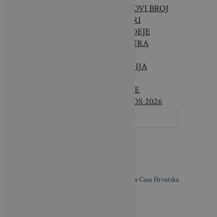
BRAVA CASA – NOVI BROJ
INTERIJERI
SAVJETI & IDEJE
ARHITEKTURA
VRTOVI
TEHNOLOGIJA
VIJESTI
LIFESTYLE
DESIGN AWARDS 2026
SEARCH
FOR:
O nama / Impressum
| Copyright © 2026 Brava Casa Hrvatska