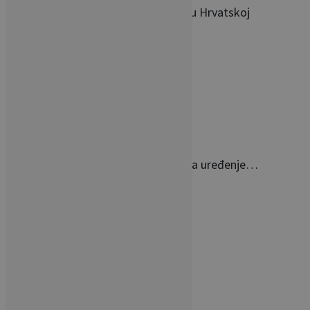
Poliklinika s najljepšim interijerom u Hrvatskoj
Teuta Mesaroš otvorila novi salon, a uređenje…