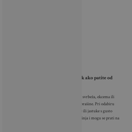
Kako odabrati pravi poplun ili jastuk ako patite od
alergija?
Ako imate simptome poput začepljenog nosa, svrbeža, ekcema ili
kašlja, možda ste osjetljivi na grinje iz kućne prašine. Pri odabiru
proizvoda za spavanje svakako tražite poplune ili jastuke s gusto
tkanim navlakama koje sprječavaju prodor grinja i mogu se prati na
temperaturama koje ih uništavaju.