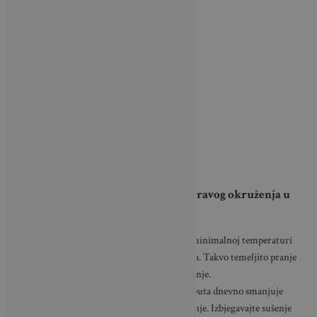
Slijedite ove savjete za održavanje zdravog okruženja u
spavaćoj sobi:
Redovito pranje popluna i jastuka na minimalnoj temperaturi
od 60 °C ključno je za uklanjanje grinja. Takvo temeljito pranje
preporučuje se dva do četiri puta godišnje.
Provjetravanje spavaće sobe nekoliko puta dnevno smanjuje
vlagu i stvara nepovoljne uvjete za grinje. Izbjegavajte sušenje