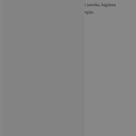
Osim odabira pravog antialergijskog popluna i jastuka, higijena
spavanja ima presudnu ulogu u smanjenju alergija.