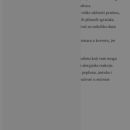
slobodno cirkulirati ispod podnica i madraca.
Obratite pozornost na mjesta s kojih je teško ukloniti prašinu,
poput polica za knjige, sušenog cvijeća ili plišanih igračaka.
Plišane igračke možete staviti u zamrzivač na nekoliko dana
kako biste uništili grinje.
Izbjegavajte boravak svojih kućnih ljubimaca u krevetu, jer
pospješuju širenje grinja.
Informirajte se o najboljim praksama i proizvodima koji vam mogu
pomoći održavati higijenu spavanja i spriječiti alergijske reakcije.
Pravilnim odabirom i redovitim održavanjem popluna, jastuka i
posteljine možete znatno poboljšati zdravlje i uživati u mirnim
noćima.
Foto: Morten Rehne