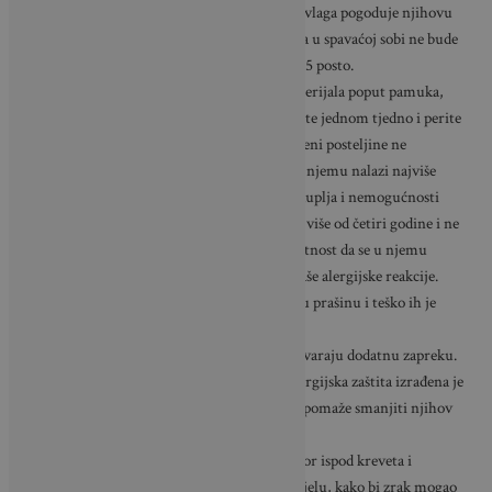
rublja u prostoru u kojem spavate, jer vlaga pogoduje njihovu
opstanku. Preporuka je da temperatura u spavaćoj sobi ne bude
viša od 20 °C, a vlaga zraka ne viša od 45 posto.
Odaberite posteljinu od prirodnih materijala poput pamuka,
bambusa ili liocela. Posteljinu mijenjajte jednom tjedno i perite
na visokim temperaturama. Pri promjeni posteljine ne
zaboravite usisati svoj madrac, jer se u njemu nalazi najviše
grinja, zbog prašine koja se u njemu skuplja i nemogućnosti
njegova pranja. Ako je vaš madrac star više od četiri godine i ne
održavate ga pravilno, velika je vjerojatnost da se u njemu
nalazi dovoljno grinja koje izazivaju vaše alergijske reakcije.
Izbjegavajte tepihe i zavjese: zadržavaju prašinu i teško ih je
potpuno održavati.
Koristite antialergijske navlake koje stvaraju dodatnu zapreku.
Takva vodootporna i prozračna antialergijska zaštita izrađena je
od tkanine tretirane protiv grinja, što pomaže smanjiti njihov
broj.
Poželjno je svakog tjedna očistiti prostor ispod kreveta i
izbjegavati skladištenje stvari u tom dijelu, kako bi zrak mogao