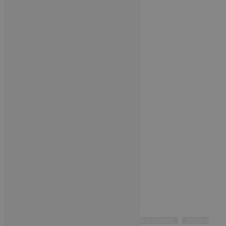
Oznake:
alergije
antialergijski jastuci
antialergijski popluni
grinje iz