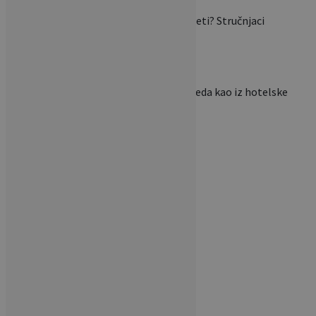
Mogu li se biljke saditi i ljeti? Stručnjaci
otkrivaju zašto…
Želite da vam krevet izgleda kao iz hotelske
sobe? Ova…
POVEZANI ČLANCI