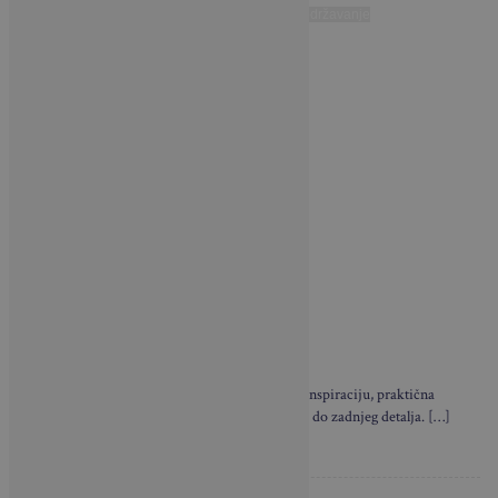
kućne prašine
higijena spavaće sobe
održavanje
madraca
savjeti za spavanje
BRAVA CASA – NOVI BROJ
Brava Casa i u novom broju donosi neodoljivu inspiraciju, praktična
rješenja i privlačne primjere dizajna interijera – do zadnjeg detalja. […]