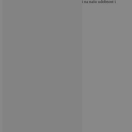
poput popluna i jastuka, mogu znatno utjecati na našu udobnost i
zdravlje, osobito kada je riječ o alergijama.