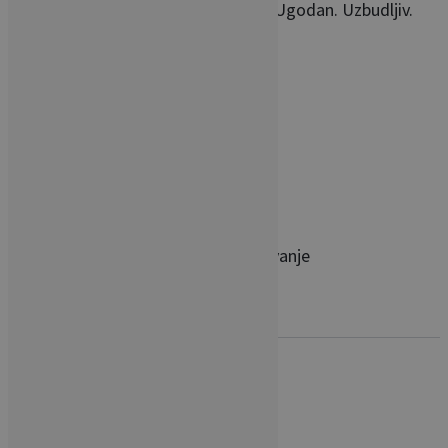
Moderan. Elegantan. Romantičan. Ugodan. Uzbudljiv.
Inspirativan.
Fantastičan stan namijenjen za uživanje