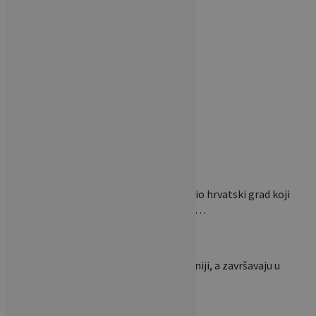
NAJNOVIJE VIJESTI
Sklapa se u nekoliko
sekundi i nosi poput torbe:
Ovaj…
National Geographic izdvojio hrvatski grad koji
mnogi zaobilaze: ‘Jedan od…
Ovi stolovi nastaju u Slavoniji, a završavaju u
luksuznim domovima…