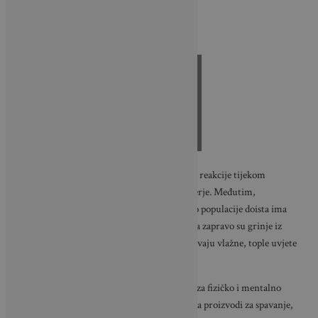
0
Shares
Jedan od najčešćih mitova jest da su alergijske reakcije tijekom
spavanja posljedica osjetljivosti na perje i paperje. Međutim,
istraživanja pokazuju da samo dva do tri posto populacije doista ima
alergiju na te materijale. Glavni uzrok alergija zapravo su grinje iz
kućne prašine – mikroskopska bića koja obožavaju vlažne, tople uvjete
poput onih u spavaćim sobama.
Svi smo svjesni koliko je kvalitetan san važan za fizičko i mentalno
zdravlje. Ipak, mnogi zanemaruju činjenicu da proizvodi za spavanje,